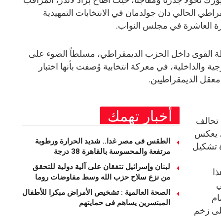
مقراطي الحالي دان جولدمان في الانتخابات التمهيدية
ة العاشرة في مجلس النواب.
رطة القوى داخل الحزب الديمقراطي، مسلطاً الضوء على
ة والداخلية، في معركة انتخابية وُصفت بأنها اختبار
 معقل الديمقراطيين.
أخبار تهمك
 تحالف
، يعكس
الطقس فى مصر غدا.. شديد الحرارة ورطوبة
دة تشكيل
مرتفعة والمحسوسة بالقاهرة 38 درجة
لبنان وإسرائيل تتفقان على آلية دولية للتحقق
فإن هذا
من نزع سلاح حزب الله وسط مفاوضات روما
ي
الصحة العالمية : تشخيص الأمراض مبكرا للأطفال
ام
المبتسرين يساهم فى حمايتهم
على زخم