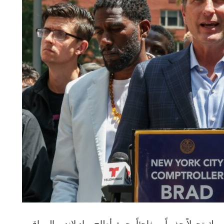
 تحولاً جذرياً ومفاجئاً، حيث أطاح براد لاندر، المراقب