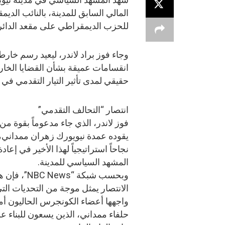
المالي السابق للمدينة، بالنائب الدي
للحزب الديمقراطي على مقعد الدائر
وجاء فوز براد لاندر، ليعيد رسم خا
انقسامات عميقة بشأن القضايا الخارجي
حقيقي لمدى تأثير التيار التقدمي في
انتصار “التحالف التقدمي”
فوز لاندر، الذي جاء مدعوماً بقوة من
يقوده عمدة نيويورك زهران ممداني
نجاحاً استراتيجياً لهذا الأخير في إعا
المشهد السياسي للمدينة.
وبحسب شبكة “NBC News”، 
الانتصار يمثل موجة من التحديات الت
واجهها أعضاء الكونجرس الحاليون أم
حلفاء ممداني، الذين يسعون للبناء 