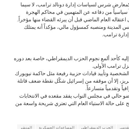
 كمعارض شرس لسياسات إدارة دونالد ترامب، لا سيما
سياسياً من دفاعه عن المتهمين في محاكم الهجرة
اعتقاله العام الماضي قبل أن يبرئه القضاء منها مؤخراً.
 المدينة ومنصبه كمسؤول مالي، مؤكداً أنه يمتلك
إدارة ترامب.
إليه كأحد ألمع نجوم الحزب الديمقراطي، خاصة بعد دوره
زل ترامب الأولى.
لشخصية وتأييد قيادات حزبية رفيعة مثل حاكمة نيويورك
ريز، إلا أن موقفه من إسرائيل شكّل نقطة ضعف قاتلة
ياً وتقدمياً متسارعاً.
 حالي في مجلس النواب يفقد مقعده في الانتخابات
، في مؤشر واضح على حالة الاستياء العام التي تعتري شريحة واسعة من
تقدمي
الحزب الديمقراطي
المساعدات العسكرية
المنشر