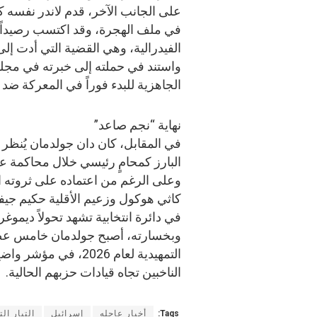
على الجانب الآخر، قدم لاندر نفسه
في ملف الهجرة، وقد اكتسب رصيداً 
الفيدرالية، وهي القضية التي أدت إلى 
واستند في حملته إلى خبرته في مجلس
الجاهزية للبدء فوراً في المعركة ضد 
نهاية “نجم صاعد”
في المقابل، كان دان جولدمان يُنظر 
البارز كمحامٍ رئيسي خلال محاكمة ع
وعلى الرغم من اعتماده على ثروته ا
كاثي هوكول وزعيم الأقلية حكيم جيف
في دائرة انتخابية تشهد تحولاً ديموغراف
وبخسارته، أصبح جولدمان خامس عضو
التمهيدية لعام 2026
الناخبين تجاه قيادات حزبهم الحالية.
Tags:
أخبار عاجله
إسرائيل
التيار ال