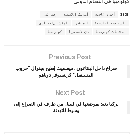
كولومبيا في النظام الدولي.
Tags:
أخبار عاجله
أمريكا اللاتينية
إسرائيل
السياسة الخارجية
المنشر
المنشر _الاخبارى
انتخابات كولومبيا
دي لاسبيريا
كولومبيا
Previous Post
صراع داخل البنتاغون.. هيغسيث يُطيح بجنرال “حروب
المستقبل” كريستوفر دوناهو
Next Post
تركيا تعيد تموضعها في ليبيا.. من طرف في الصراع إلى
وسيط للتهدئة