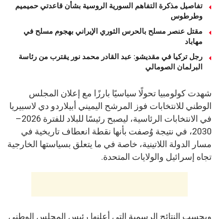
تفاصيل مذكرة التفاهم السورية الروسية بشأن قاعدتي حميميم
وطرطوس
مقتل عنصر مسلح بالحرس الثوري الإيراني بهجوم مسلح في
مهاباد
رجل تركيا في مقديشو: عبد القادر محمد نور يقترب من رئاسة
البرلمان الصومالي
شهدت كولومبيا تحولًا سياسيًا بارزًا مع إعلان المجلس
الوطني للانتخابات فوز المرشح اليميني أبيلاردو دي لاسبيريا
في الانتخابات الرئاسية، ليصبح رئيسًا للبلاد للفترة 2026–
2030، في نتيجة وُصفت بأنها نقطة انعطاف تاريخية في
مسار الدولة اللاتينية، خاصة في ما يتعلق بسياستها الخارجية
تجاه إسرائيل والولايات المتحدة.
وبحسب النتائج الرسمية التي أعلنها رئيس المجلس الوطني