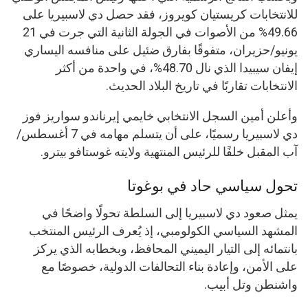
للانتخابات كريستيان كويروز، فقد حصل دي لاسبيريا على
49.66% من الأصوات في الجولة الثانية التي جرت في 21
يونيو/حزيران، متفوقًا بفارق ضئيل على منافسه اليساري
إيفان سيبيدا الذي نال 48.70%، في واحدة من أكثر
الانتخابات تقاربًا في تاريخ البلاد الحديث.
وأعلن أمين السجل الانتخابي خايمي إيرناندو سواريز فوز
دي لاسبيريا رسميًا، على أن يتسلم مهامه في 7 أغسطس/
آب المقبل خلفًا للرئيس المنتهية ولايته غوستافو بيترو.
تحول سياسي حاد في بوغوتا
يمثل صعود دي لاسبيريا إلى السلطة تحولًا واضحًا في
المشهد السياسي الكولومبي، إذ يُعرف الرئيس المنتخب
بانتمائه إلى التيار اليميني المحافظ، وبخطابه الذي يركز
على الأمن، وإعادة بناء التحالفات الدولية، خصوصًا مع
واشنطن وتل أبيب.