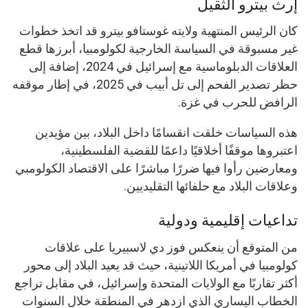
إرث بيترو الثقيل
كان الرئيس المنتهية ولايته غوستافو بيترو قد اتخذ خطوات
غير مسبوقة في السياسة الخارجية لكولومبيا، أبرزها قطع
العلاقات الدبلوماسية مع إسرائيل في 2024، إضافة إلى
حظر تصدير الفحم إلى تل أبيب في 2025، في إطار موقفه
الرافض للحرب في غزة.
هذه السياسات خلقت انقسامًا داخل البلاد، بين مؤيدين
اعتبروها موقفًا أخلاقيًا داعمًا للقضية الفلسطينية،
ومعارضين رأوا فيها ضررًا مباشرًا على الاقتصاد الكولومبي
وعلاقات البلاد مع حلفائها التقليديين.
تداعيات إقليمية ودولية
من المتوقع أن ينعكس فوز دي لاسبيريا على علاقات
كولومبيا في أمريكا اللاتينية، حيث قد يعيد البلاد إلى محور
أكثر تقاربًا مع الولايات المتحدة وإسرائيل، في مقابل تراجع
الخطاب اليساري الذي ازدهر في المنطقة خلال السنوات