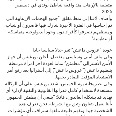
متعلقة بالإرهاب منذ واقعة شاطئ بوندي في ديسمبر
2025.
وأضاف لافتا إلى نمط مقلق: “جميع الهجمات الإرهابية التي
تم إحباطها في الفترة الأخيرة شارك فيها قاصرون أو شباب،
ومعظمهم تصرفوا كأفراد دون وجود أيديولوجية متماسكة
أو تنظيمية”.
عودة “عروس داعش” تثير جدلا سياسيا حادا
وفي ملف أمني وسياسي منفصل، أعلن بورغيس أن جهاز
الأمن الأسترالي “مطمئن” تماما لعودة آخر امرأة مرتبطة
بتنظيم داعش (“عروس داعش”) إلى أستراليا بعد رفع أمر
الاستبعاد المؤقت الصادر بحقها.
وفي تصريحاته يوم الخميس، شدد بورغيس على أن الوكالة
مستعدة لاستخدام كامل قدراتها القانونية والتقنية لإدارة أي
تهديد قد يشكله العائدون، قائلا: “ينبغي أن يطمئن الجمهور
بأننا نعمل بتعاون وثيق مع الشرطة. نحن نعرف هذه
الشخصية جيدا ونفهم طبيعة ملفها. سنراقب أي مؤشرات