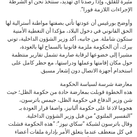
مثيرة للقلق، وإذا رصدنا أي تهديد، سنتخذ نحن أو الشرطة
الإجراءات اللازمة فورا”.
وأوضح بورغيس أن عودتها تأتي بصفتها مواطنة أسترالية لها
الحق القانوني في دخول البلاد، مؤكدا أن التغطية الأمنية
ستكون شاملة. من جانبه، أكد وزير الشؤون الداخلية، توني
بيرك، أن الحكومة ملزمة قانونيا بالسماح لها بالعودة،
مشيرا إلى خضوعها لرقابة صارمة تشمل تقارير منتظمة
حول مكان إقامتها وعملها ودراستها، مع حظر كامل على
استخدام أجهزة الاتصال دون إشعار مسبق.
معارضة شرسة لسياسة الحكومة
هذه الخطوة قوبلت بمعارضة حادة من حكومة الظل؛ حيث
شن وزير الدفاع في حكومة الظل، جيمس باترسون،
هجوما لاذعا على حكومة ألبانيز، واصفا قرار العودة بـ
“التفسير الملتوي” من قبل وزير الشؤون الداخلية.
وقال باترسون لشبكة “سكاي نيوز”: “هذه الحكومة فشلت
في كل منعطف عندما يتعلق الأمر بإدارة ملفات أعضاء