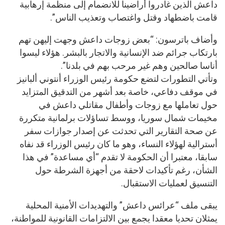
داعش الذين غادروا أراضينا للانضمام إلى منظمة إرهابية
قامت باضطهاد وقتل واغتصاب وتعذيب الناس”.
وأضاف باترسون: “بعض زوجات داعش وجهت إليهن تهم
بارتكاب جرائم ضد الإنسانية والاتجار بالبشر. هؤلاء ليسوا
أناسا صالحين وهم غير مرحب بهم في بلدنا”.
وتأتي التطورات لتضع حكومة رئيس الوزراء أنتوني ألبانيز
في موقف دفاعي، خاصة بعد أشهر من التدقيق المتزايد
حول تعاملها مع زوجات وأطفال مقاتلي داعش في
مخيمات شمال سوريا، ووسط تساؤلات برلمانية متكررة
عن صحة التقارير التي تحدثت عن إصدار جوازات سفر
أسترالية لهؤلاء النساء، وهو ما كان رئيس الوزراء قد نفاه
سابقا، معتبرا أن الحكومة لا تقدم “أي مساعدة” في هذا
الشأن، رغم تأكيدات لاحقة من أجهزة الشرطة حول
التنسيق لعمليات الاستقبال.
يبقى ملف “عرائس داعش” والتهديدات الأمنية المحلية
يمثلان تحديا معقدا يجمع بين الالتزامات القانونية للمواطنة،