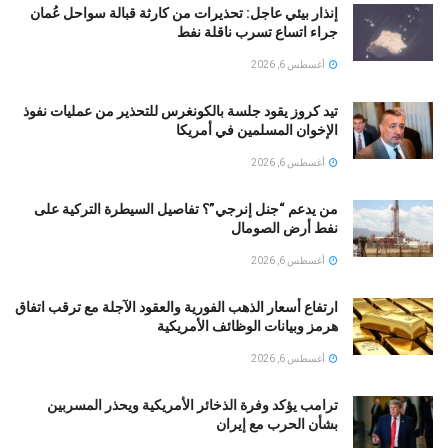
إنذار بيئي عاجل: تحذيرات من كارثة قبالة سواحل عُمان
جراء اتساع تسرب ناقلة نفط
أغسطس 6, 2026
تيد كروز يقود جلسة بالكونغرس للتحذير من عمليات نفوذ
الإخوان المسلمين في أمريكا
أغسطس 6, 2026
من يدعم “جنل إنرجي”؟ تفاصيل السيطرة التركية على
نفط أرض الصومال
أغسطس 6, 2026
ارتفاع أسعار الذهب الفورية والعقود الآجلة مع ترقب اتفاق
هرمز وبيانات الوظائف الأمريكية
أغسطس 6, 2026
ترامب يؤكد وفرة الذخائر الأمريكية ويحذر المسربين
بشأن الحرب مع إيران