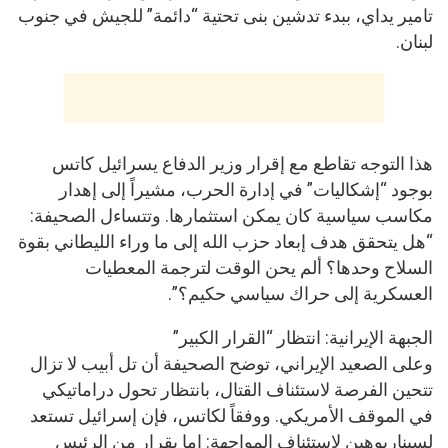
تامير يداي، ببدء تدشين بنى تحتية “دائمة” للجيش في جنوب
لبنان.
هذا التوجه تقاطع مع إقرار وزير الدفاع يسرائيل كاتس
بوجود “إشكاليات” في إدارة الحرب، مشيراً إلى إهدار
مكاسب سياسية كان يمكن استثمارها. وتتساءل الصحيفة:
“هل يتحقق هدف إبعاد حزب الله إلى ما وراء الليطاني بقوة
السلاح وحدها؟ ألم يحن الوقت لترجمة المعطيات
العسكرية إلى حراك سياسي حكيم؟”.
الجبهة الإيرانية: انتظار “القرار الكبير”
وعلى الصعيد الإيراني، توضح الصحيفة أن تل أبيب لا تزال
تتحين الفرصة لاستئناف القتال، بانتظار تحول دراماتيكي
في الموقف الأمريكي. ووفقاً لكاتس، فإن إسرائيل تستعد
لسيناريوهين لاستئناف المواجهة: إما بقرار من الرئيس