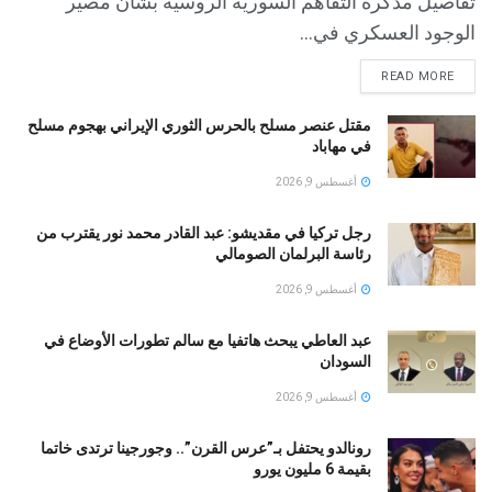
تفاصيل مذكرة التفاهم السورية الروسية بشأن مصير
الوجود العسكري في...
READ MORE
مقتل عنصر مسلح بالحرس الثوري الإيراني بهجوم مسلح
في مهاباد
أغسطس 9, 2026
رجل تركيا في مقديشو: عبد القادر محمد نور يقترب من
رئاسة البرلمان الصومالي
أغسطس 9, 2026
عبد العاطي يبحث هاتفيا مع سالم تطورات الأوضاع في
السودان
أغسطس 9, 2026
رونالدو يحتفل بـ”عرس القرن”.. وجورجينا ترتدى خاتما
بقيمة 6 مليون يورو