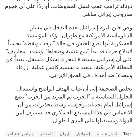
دونالد ترامب عقب فشل المفاوضات، أو ردّاً على أي هجوم
صاروخي إيراني مباشر.
وفي حين تلتزم إسرائيل بعدم التدخل في مسار
الدبلوماسية الأمريكية مع طهران، تؤكد المؤسسة
العسكرية أنها تضع الجيش في حالة “ترقب ويقظة” تحسباً
لاندلاع حرب قد تبدأ “بين عشية وضحاها”. وتشدد “معاريف”
على أن إسرائيل مستعدة للتحرك بشكل مستقل، بعيداً عن
المظلة الأمريكية، لتنفيذ ما يسميه كاتس عملية “زرقاء
وبيضاء” ضد أهداف في العمق الإيراني.
تخلص الصحيفة إلى أن غياب الهدف الواضح واستبدال
الحلول السياسية بـ “الحرب ثم المزيد من الحرب” يضع
إسرائيل أمام تحديات وجودية، وسط تحذيرات من أن
الانغماس في هذا المستنقع العسكري قد يستنزف أمن
الدولة ومستقبلها على المدى الطويل.
Tags:
أخبار عاجله
إسرائيل
إيران
المنشر
بنيامين نتنياهو