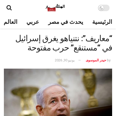
الرئيسية
يحدث في مصر
عربي
العالم
“معاريف”: نتنياهو يغرق إسرائيل
في “مستنقع” حرب مفتوحة
by
حيدر الموسوى
يونيو 30, 2026