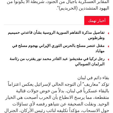
المقابر العسكرية بأجيال من الجنود، شريطة ألا يكونوا من
اليهود المتشددين (الحريديم)”.
أخبار تهمك
تفاصيل مذكرة التفاهم السورية الروسية بشأن قاعدتي حميميم
وطرطوس
مقتل عنصر مسلح بالحرس الثوري الإيراني بهجوم مسلح في
مهاباد
رجل تركيا في مقديشو: عبد القادر محمد نور يقترب من رئاسة
البرلمان الصومالي
بقاء دائم في لبنان
تؤكد “معاريف” أن التوجه الحالي لإسرائيل يعكس اعتزاماً
بالبقاء عسكرياً في لبنان، بدلاً من خوض جولات قتالية
متقطعة، مما يرسخ الانطباع بأن الحرب أصبحت هي الخيار
الوحيد. ونقلت الصحيفة عن نتنياهو رفضه لأي تساؤلات
حول الانسحاب، مؤكداً تكليفه لنائب رئيس الأركان، الجنرال