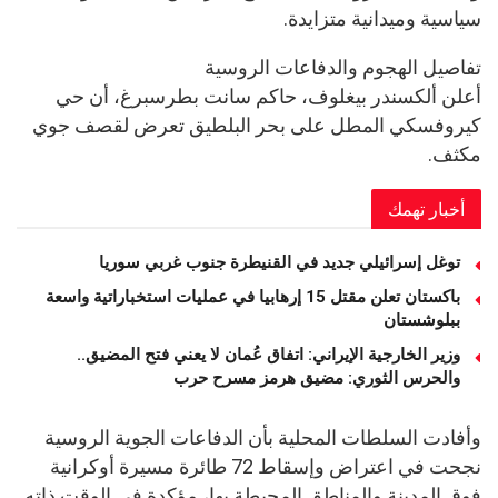
سياسية وميدانية متزايدة.
تفاصيل الهجوم والدفاعات الروسية
أعلن ألكسندر بيغلوف، حاكم سانت بطرسبرغ، أن حي
كيروفسكي المطل على بحر البلطيق تعرض لقصف جوي
مكثف.
أخبار تهمك
توغل إسرائيلي جديد في القنيطرة جنوب غربي سوريا
باكستان تعلن مقتل 15 إرهابيا في عمليات استخباراتية واسعة
ببلوشستان
وزير الخارجية الإيراني: اتفاق عُمان لا يعني فتح المضيق..
والحرس الثوري: مضيق هرمز مسرح حرب
وأفادت السلطات المحلية بأن الدفاعات الجوية الروسية
نجحت في اعتراض وإسقاط 72 طائرة مسيرة أوكرانية
فوق المدينة والمناطق المحيطة بها، مؤكدة في الوقت ذاته