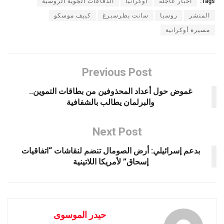
Tags:
أخبار عاجله
أوكرانيا
الدفاعات الجوية الروسية
المنشر
روسيا
سانت بطرسبرغ
كييف موسكو
مسيرة أوكرانية
Previous Post
غموض حول أعداد المحذوفين من بطاقات التموين..
والبرلمان يطالب بالشفافية
Next Post
بدعم إسرائيلي: أرض الصومال تنضم لنقاشات “اتفاقيات
إسحاق” لأمريكا اللاتينية
حيدر الموسوى