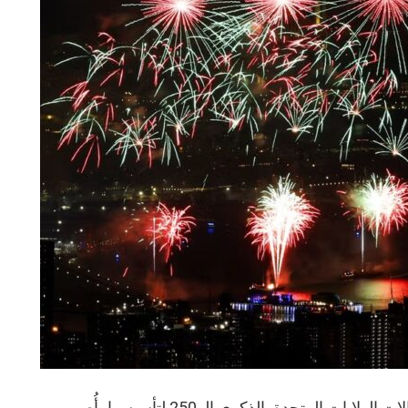
في حادثة مأساوية عكّرت صفو احتفالات الولايات المتحدة بالذكرى الـ 250 لتأسيسها، أُصيب