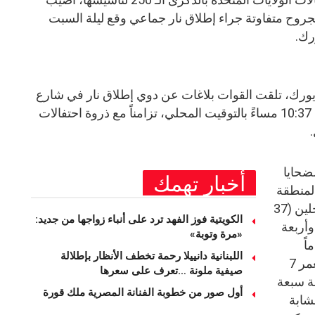
جروح متفاوتة جراء إطلاق نار جماعي وقع ليلة السبت
رك.
ويورك، تلقت القوات بلاغات عن دوي إطلاق نار في شارع
“ويست 31” ببروكلين حوالي الساعة 10:37 مساءً بالتوقيت المحلي، تزامناً مع ذروة احتفالات
.
لضحايا
أخبار تهمك
المنطقة
لتلقي العلاج. وتتوزع الإصابات بين رجلين (37
الكويتية فوز الفهد ترد على أنباء زواجها من جديد:
25 و21 عاماً)، وأربعة
«مرة وتوبة» ‏
 بين 6 و14 عاماً
اللبنانية دانييلا رحمة تخطف الأنظار بإطلالة
(صبيان بعمر 14 و12 عاماً، وصبيان بعمر 7
صيفية ملونة …تعرف على سعرها
ة سبعة
أول صور من خطوبة الفنانة المصرية ملك قورة
شابة