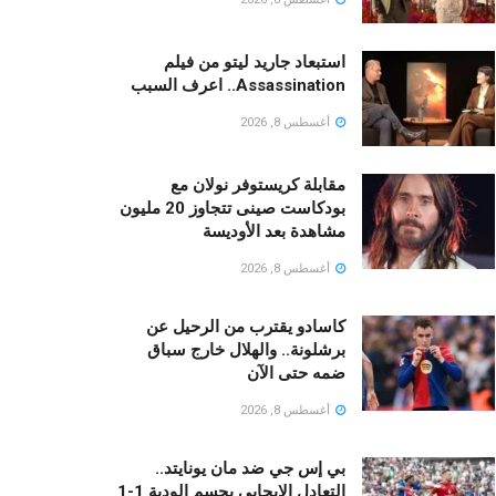
استبعاد جاريد ليتو من فيلم
Assassination.. اعرف السبب
أغسطس 8, 2026
مقابلة كريستوفر نولان مع
بودكاست صينى تتجاوز 20 مليون
مشاهدة بعد الأوديسة
أغسطس 8, 2026
كاسادو يقترب من الرحيل عن
برشلونة.. والهلال خارج سباق
ضمه حتى الآن
أغسطس 8, 2026
بي إس جي ضد مان يونايتد..
التعادل الإيجابي يحسم الودية 1-1