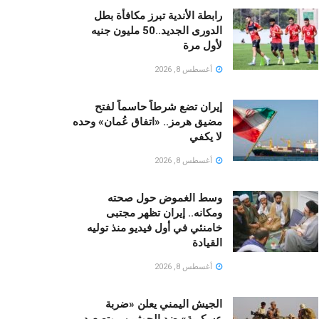
رابطة الأندية تبرز مكافأة بطل
الدورى الجديد..50 مليون جنيه
لأول مرة
أغسطس 8, 2026
إيران تضع شرطاً حاسماً لفتح
مضيق هرمز.. «اتفاق عُمان» وحده
لا يكفي
أغسطس 8, 2026
وسط الغموض حول صحته
ومكانه.. إيران تظهر مجتبى
خامنئي في أول فيديو منذ توليه
القيادة
أغسطس 8, 2026
الجيش اليمني يعلن «ضربة
عسكرية» ضد الحوثيين.. وتصعيد