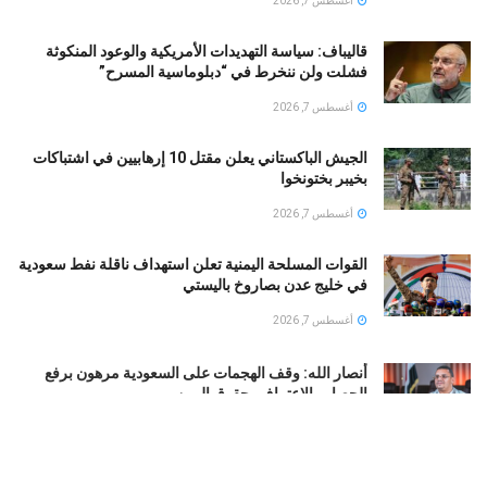
أغسطس 7, 2026
قالیباف: سياسة التهديدات الأمريكية والوعود المنكوثة
فشلت ولن ننخرط في “دبلوماسية المسرح”
أغسطس 7, 2026
الجيش الباكستاني يعلن مقتل 10 إرهابيين في اشتباكات
بخيبر بختونخوا
أغسطس 7, 2026
القوات المسلحة اليمنية تعلن استهداف ناقلة نفط سعودية
في خليج عدن بصاروخ باليستي
أغسطس 7, 2026
أنصار الله: وقف الهجمات على السعودية مرهون برفع
الحصار والاعتراف بحقوق اليمن
أغسطس 7, 2026
اليمن تحذر الرياض: استمرار الحصار سيدفع السعودية إلى