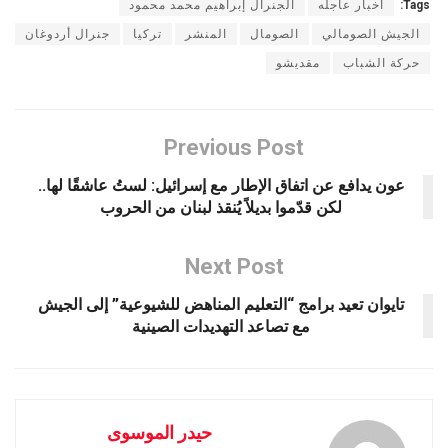
Tags:
أخبار عاجله
الجنرال إبراهيم محمد محمود
الجيش الصومالي
الصومال
المنشر
تركيا
جنرال أردوغان
حركة الشباب
مقديشو
Previous Post
عون يدافع عن اتفاق الإطار مع إسرائيل: لستُ عاشقًا لها..
لكن قدّموا بديلاً يُنقذ لبنان من الحروب
Next Post
تايوان تعيد برامج “التعليم المناهض للشيوعية” إلى الجيش
مع تصاعد التهديدات الصينية
حيدر الموسوى