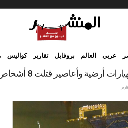
ر
عربي
العالم
بروفايل
تقارير
كواليس
ر
رات أرضية وأعاصير قتلت 8 أشخاص
ارير