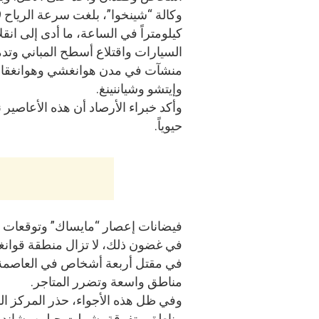
وكا
كيلومتراً في الساعة، ما أدى إلى انق
السيارات واقتلاع أسطح المباني وتدم
منشآت في مدن هوانغشي وهوانغقان
وإيتشو وشياننينغ.
وأكد خبراء الأرصاد أن هذه الأعاصير نا
حيوياً.
فيضانات إعصار “مايساك” وتوقعات “
في غضون ذلك، لا تزال منطقة قوانغش
مناطق واسعة وتضرر المتاجر.
وفي ظل هذه الأجواء، حذر المركز ال
مناطق متفرقة، شملت جيلين، شاندونغ