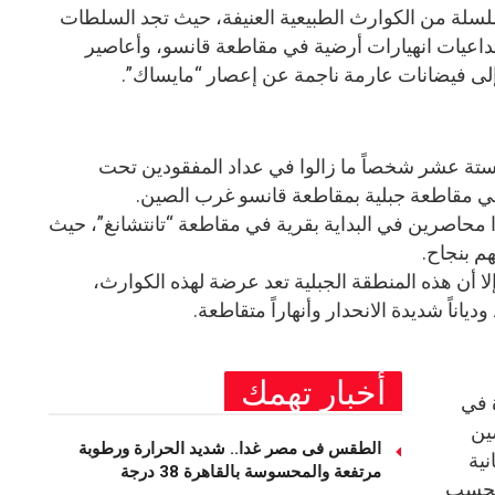
لة من الكوارث الطبيعية العنيفة، حيث تجد السلطات
داعيات انهيارات أرضية في مقاطعة قانسو، وأعاصير
لى فيضانات عارمة ناجمة عن إعصار “مايساك”.
 الحكومية أن ستة عشر شخصاً ما زالوا في عداد المفقودين تحت
 في مقاطعة جبلية بمقاطعة قانسو غرب الصين.
 أن 33 شخصاً كانوا محاصرين في البداية بقرية في مقاطعة “تانتشانغ”، حيث
لا أن هذه المنطقة الجبلية تعد عرضة لهذه الكوارث،
اناً شديدة الانحدار وأنهاراً متقاطعة.
أخبار تهمك
 في
ين
الطقس فى مصر غدا.. شديد الحرارة ورطوبة
نية
مرتفعة والمحسوسة بالقاهرة 38 درجة
وبحسب