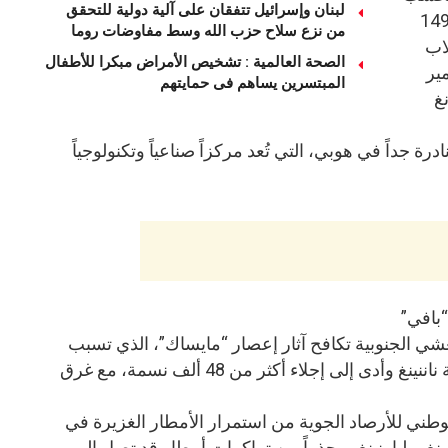
لبنان وإسرائيل تتفقان على آلية دولية للتحقق
لة “شينخوا”، بلغت سرعة الرياح 149
من نزع سلاح حزب الله وسط مفاوضات روما
لاب
الصحة العالمية : تشخيص الأمراض مبكرا للأطفال
ير
المبتسرين يساهم فى حمايتهم
غ
درة جداً في هوبي، التي تُعد مركزاً صناعياً وتكنولوجياً
بافي”
ي الجنوبية تكافح آثار إعصار “مايساك”، الذي تسبب
في مقتل أربعة أشخاص في العاصمة ناننينغ وأدى إلى إجلاء أكثر من 48 ألف نسمة، مع غرق
وطني للأرصاد الجوية من استمرار الأمطار الغزيرة في
، ولياونينغ، محذراً من تراكمات أمطار قد تصل إلى