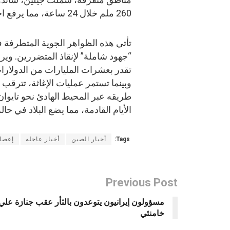
260 ملم خلال 24 ساعة، مما يرفع احتمالية حدوث انهيارات أرضية إضافية.
تأتي هذه الظواهر الجوية المتطرفة 
“جهود شاملة” لإنقاذ المتضررين. وير
تقدر بعشرات المليارات من الدولارات 
وبينما تستمر عمليات الإغاثة، تترق
طريقه عبر المحيط الهادئ نحو تايو
الأيام القادمة، مما يضع البلاد في حا
Tags:
أخبار الصين
أخبار عاجله
إعصا
Previous Post
مسؤولون إيرانيون يتوعدون بالثأر عقب جنازة علي
خامنئي