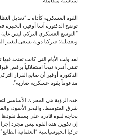
سياسية متكاملة.
القوة العسكرية كأداة لـ “تعديل النظا
توضح الدكتورة آسا أوفير، الخبيرة في 
“التوسع العسكري التركي ليس غاية 
وتعديلية؛ فتركيا دولة تسعى لتغيير الن
لقد ولت الأيام التي كانت تعتمد فيها
تتبنى أنقرة نهجاً استقلالياً يرفض قبو
الدكتورة أوفير أن صانع القرار التر
مدعوماً بقوة عسكرية ضاربة”.
هذه الرؤية هي المحرك الأساسي لتعزي
شرق المتوسط، والبحر الأسود، والقوق
بحاجة لقوة قادرة على بسط نفوذها ال
إن تكوين هذه القوة ليس مجرد إجراء
تركيا الجيوسياسية “العثمانية الطابع