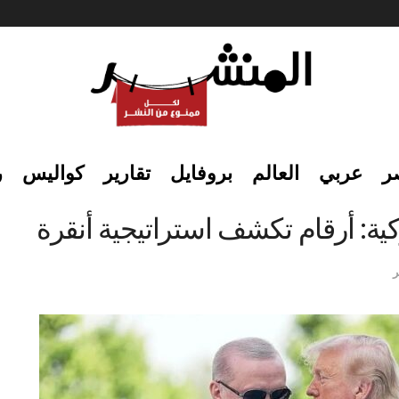
ر
عربي
العالم
بروفايل
تقارير
كواليس
ر
كية: أرقام تكشف استراتيجية أنقرة
ر