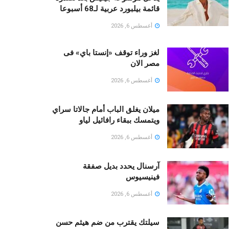
قائمة بيلبورد عربية لـ68 أسبوعا
أغسطس 6, 2026
لغز وراء توقف «إنستا باي» فى
مصر الان
أغسطس 6, 2026
ميلان يغلق الباب أمام جالاتا سراي
ويتمسك ببقاء رافائيل لياو
أغسطس 6, 2026
آرسنال يحدد بديل صفقة
فينيسيوس
أغسطس 6, 2026
سيلتك يقترب من ضم هيثم حسن