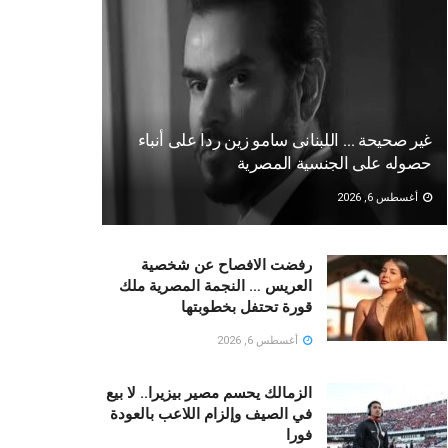
غير صحيحة … اللبنانى سامو زين ردا على أنباء
حصوله على الجنسية المصرية
أغسطس 6, 2026
رفضت الافصاح عن شخصية
العريس … النجمة المصرية ملك
قورة تحتفل بخطوبتها
أغسطس 6, 2026
الزمالك يحسم مصير بيزيرا.. لا بيع
في الصيف وإلزام اللاعب بالعودة
فورا