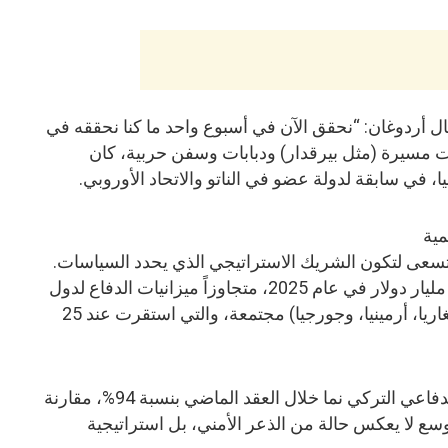
 أردوغان: “نحقق الآن في أسبوع واحد ما كنا نحققه في
ت مسيرة (مثل بيرقدار) ودبابات وسفن حربية، كان
ا، في سابقة لدولة عضو في الناتو والاتحاد الأوروبي.
مية
 تسعى لتكون الشريك الاستراتيجي الذي يحدد السياسات.
وقد بلغ الإنفاق العسكري التركي 30 مليار دولار في عام 2025، متجاوزاً ميزانيات الدفاع لدول
الجوار (اليونان، العراق، أذربيجان، بلغاريا، أرمينيا، وجورجيا) مجتمعة، والتي استقرت عند 25
وتشير بيانات SIPRI إلى أن الإنفاق الدفاعي التركي نما خلال العقد الماضي بنسبة 94%، مقارنة
لمي بلغ 41%. هذا التوسع لا يعكس حالة من الذعر الأمني، بل استراتيجية