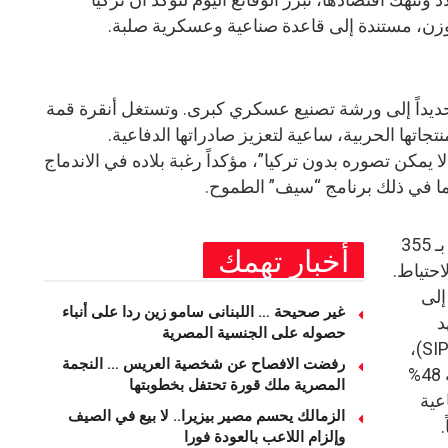
زن، مستندة إلى قاعدة صناعية وعسكرية صلبة.
حديداً إلى ورشة تصنيع عسكري كبرى. وتستغل أنقرة قمة
جاتها الحربية، ساعية لتعزيز صادراتها الدفاعية.
 يمكن تصوره بدون تركيا”، مؤكداً رغبة بلاده في الاندماج
بما في ذلك برنامج “سيف” الطموح.
تمتلك تركيا ثاني أكبر جيش في الناتو بـ 355
أخبار تهمك
ألفاً في الاحتياط.
إلى
غير صحيحة … اللبنانى سامو زين ردا على أنباء
د
حصوله على الجنسية المصرية
ستوكهولم الدولي لأبحاث السلام (SIPRI)،
رفضت الافصاح عن شخصية العريس … النجمة
قفزت صادرات السلاح التركي بنسبة 48%
المصرية ملك قورة تحتفل بخطوبتها
فاعية
الزمالك يحسم مصير بيزيرا.. لا بيع في الصيف
وإلزام اللاعب بالعودة فورا