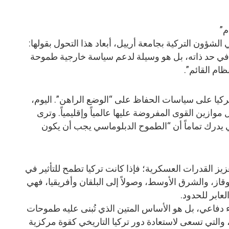
م”
الشؤون التركية بجامعة أرييل، أبعاد هذا التحول بقولها:
في حد ذاته، بل هو وسيلة لدعم سياسة خارجية طموحة
ظام القائم”.
 تركيا على سياسات الحفاظ على “الوضع الراهن”. اليوم،
ل موازين القوى المفروضة عليها عالمياً وإقليمياً. وترى
كي يدرك تماماً أن “الطموح الدبلوماسي يجب أن يكون
ز القدرات العسكرية؛ فإذا كانت تركيا تطمح للتأثير في
از، والشرق الأوسط، وصولاً إلى البلقان وأفريقيا، فهي
عابر للحدود.
 دفاعي، بل هو الأساس المتين الذي تُبنى عليه طموحات
”، والتي تسعى لاستعادة دور تركيا التاريخي كقوة مركزية