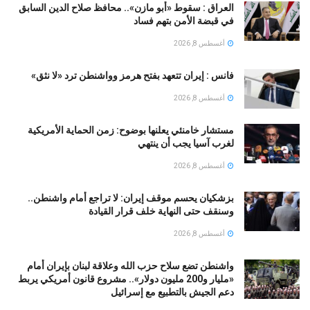
العراق : سقوط «أبو مازن».. محافظ صلاح الدين السابق
في قبضة الأمن بتهم فساد
أغسطس 8, 2026
فانس : إيران تتعهد بفتح هرمز وواشنطن ترد «لا نثق»
أغسطس 8, 2026
مستشار خامنئي يعلنها بوضوح: زمن الحماية الأمريكية
لغرب آسيا يجب أن ينتهي
أغسطس 8, 2026
بزشكيان يحسم موقف إيران: لا تراجع أمام واشنطن..
وسنقف حتى النهاية خلف قرار القيادة
أغسطس 8, 2026
واشنطن تضع سلاح حزب الله وعلاقة لبنان بإيران أمام
«مليار و200 مليون دولار».. مشروع قانون أمريكي يربط
دعم الجيش بالتطبيع مع إسرائيل