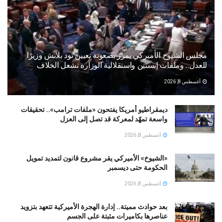
مجلس الشيوخ الأميركي يمرر بصعوبة تعيين تود بلانش وزيرًا
للعدل.. وملفات إبستين واستقلالية الوزارة تشعل الخلاف
أغسطس 8, 2026
ديمقراطيو أمريكا يفتحون «ملفات ترامب».. تحقيقات
واسعة تمهّد لمعركة قد تصل إلى العزل
أغسطس 8, 2026
«الشيوخ» الأميركي يقر مشروع قانون لتمديد تمويل
الحكومة حتى ديسمبر
أغسطس 8, 2026
بعد حوادث مميتة.. إدارة الهجرة الأميركية تتعهد بتزويد
عناصرها بكاميرات مثبتة على الجسم