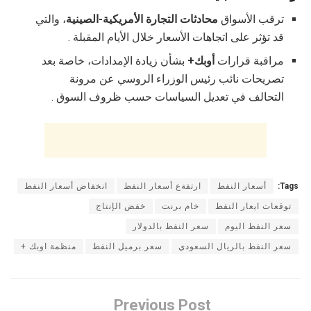
ترقب الأسواق
محادثات التجارة الأمريكية-الصينية
، والتي
قد تؤثر على اتجاهات الأسعار خلال الأيام المقبلة .
مراقبة قرارات
أوبك+
بشأن زيادة الإمدادات، خاصة بعد
تصريحات نائب رئيس الوزراء الروسي عن مرونة
التحالف في تعديل السياسات حسب ظروف السوق .
Tags:
أسعار النفط
ارتفةع أسعار النفط
انخفاض أسعار النفط
توقعات ايعار النفط
خام برنت
خفض الإنتاج
سعر النفط اليوم
سعر النفط بالدولار
سعر النفط بالريال السعودي
سعر برميل النفط
منظمة اوبك +
Previous Post