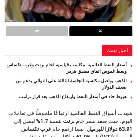
أخبار تهمك
أسعار النفط العالمية: مكاسب قياسية لخام برنت وغرب تكساس
وسط غموض اتفاق مضيق هرمز
الذهب يواصل مكاسبه للجلسة الثالثة على التوالي بدعم من
ضعف الدولار
هبوط حاد في أسعار النفط وارتفاع الذهب بعد قرار ترامب
شهدت أسواق النفط العالمية ارتفاعًا ملحوظًا في تعاملات
اليوم، حيث صعد سعر خام
برنت
بنسبة
1.7%
ليصل إلى
63.91 دولارًا للبرميل
، بينما ارتفع خام
غرب تكساس
الوسيط (WTI)
إلى
61.05 دولارًا
، مدعومًا بتفاؤل