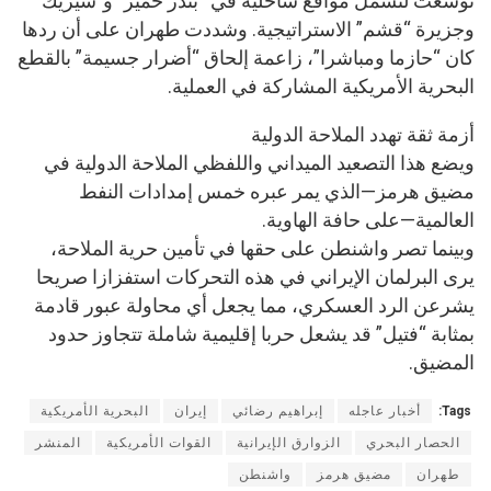
توسعت لتشمل مواقع ساحلية في “بندر خمير” و”سيريك”
وجزيرة “قشم” الاستراتيجية. وشددت طهران على أن ردها
كان “حازما ومباشرا”، زاعمة إلحاق “أضرار جسيمة” بالقطع
البحرية الأمريكية المشاركة في العملية.
أزمة ثقة تهدد الملاحة الدولية
ويضع هذا التصعيد الميداني واللفظي الملاحة الدولية في
مضيق هرمز—الذي يمر عبره خمس إمدادات النفط
العالمية—على حافة الهاوية.
وبينما تصر واشنطن على حقها في تأمين حرية الملاحة،
يرى البرلمان الإيراني في هذه التحركات استفزازا صريحا
يشرعن الرد العسكري، مما يجعل أي محاولة عبور قادمة
بمثابة “فتيل” قد يشعل حربا إقليمية شاملة تتجاوز حدود
المضيق.
Tags:
أخبار عاجله
إبراهيم رضائي
إيران
البحرية الأمريكية
الحصار البحري
الزوارق الإيرانية
القوات الأمريكية
المنشر
طهران
مضيق هرمز
واشنطن