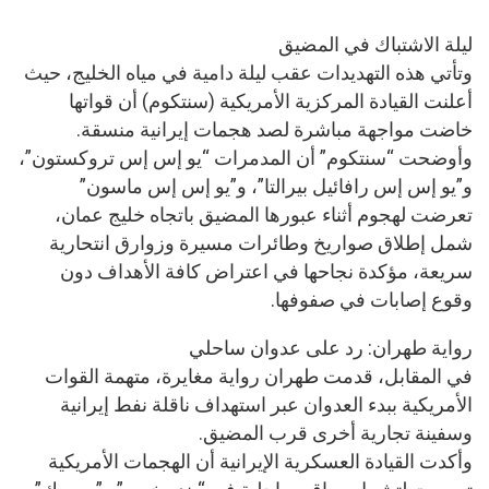
ليلة الاشتباك في المضيق
وتأتي هذه التهديدات عقب ليلة دامية في مياه الخليج، حيث
أعلنت القيادة المركزية الأمريكية (سنتكوم) أن قواتها
خاضت مواجهة مباشرة لصد هجمات إيرانية منسقة.
وأوضحت “سنتكوم” أن المدمرات “يو إس إس تروكستون”،
و”يو إس إس رافائيل بيرالتا”، و”يو إس إس ماسون”
تعرضت لهجوم أثناء عبورها المضيق باتجاه خليج عمان،
شمل إطلاق صواريخ وطائرات مسيرة وزوارق انتحارية
سريعة، مؤكدة نجاحها في اعتراض كافة الأهداف دون
وقوع إصابات في صفوفها.
رواية طهران: رد على عدوان ساحلي
في المقابل، قدمت طهران رواية مغايرة، متهمة القوات
الأمريكية ببدء العدوان عبر استهداف ناقلة نفط إيرانية
وسفينة تجارية أخرى قرب المضيق.
وأكدت القيادة العسكرية الإيرانية أن الهجمات الأمريكية