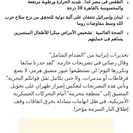
الطقس فى مصر غدا.. شديد الحرارة ورطوبة مرتفعة
والمحسوسة بالقاهرة 38 درجة
لبنان وإسرائيل تتفقان على آلية دولية للتحقق من نزع سلاح حزب
الله وسط مفاوضات روما
الصحة العالمية : تشخيص الأمراض مبكرا للأطفال المبتسرين
يساهم فى حمايتهم
تحذيرات إيرانية من “الصدام الشامل”
وقال رضائي في تصريحات حازمة: “لقد حذرنا سابقا
ونكررها اليوم؛ لن تستطيعوا عبور مضيق هرمز، لا بضع
فرقاطات أو مدمرات، ولا حتى بكامل ثقل قواتكم البحرية”.
وتأتي هذه التصريحات لتعكس إصرار طهران على تحويل
المضيق إلى “منطقة محرمة” أمام التحركات العسكرية
الأمريكية، في ظل اتهامات متبادلة بخرق اتفاقات وقف
إطلاق النار المبرمة مؤخرا.