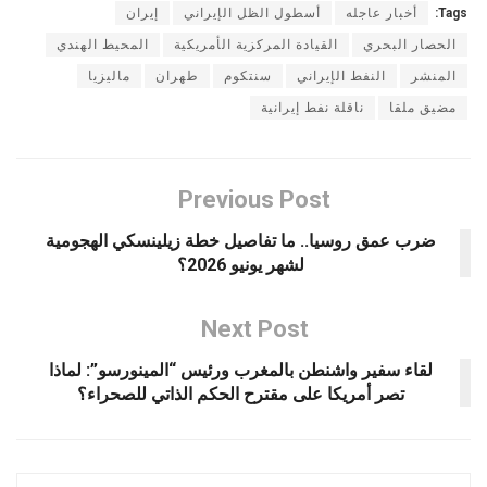
Tags:
أخبار عاجله
أسطول الظل الإيراني
إيران
الحصار البحري
القيادة المركزية الأمريكية
المحيط الهندي
المنشر
النفط الإيراني
سنتكوم
طهران
ماليزيا
مضيق ملقا
ناقلة نفط إيرانية
Previous Post
ضرب عمق روسيا.. ما تفاصيل خطة زيلينسكي الهجومية
لشهر يونيو 2026؟
Next Post
لقاء سفير واشنطن بالمغرب ورئيس “المينورسو”: لماذا
تصر أمريكا على مقترح الحكم الذاتي للصحراء؟