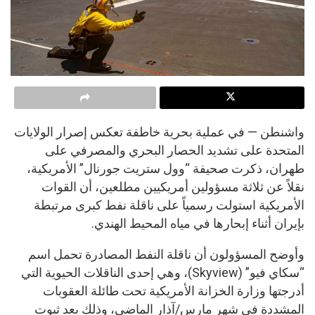
واشنطن — في عملية بحرية خاطفة تعكس إصرار الولايات
المتحدة على تشديد الحصار البحري والمصرفي على
طهران، ذكرت صحيفة “وول ستريت جورنال” الأمريكية،
نقلاً عن ثلاثة مسؤولين أمريكيين مطلعين، أن القوات
الأمريكية استولت رسمياً على ناقلة نفط كبرى مرتبطة
بإيران أثناء إبحارها في مياه المحيط الهندي.
وأوضح المسؤولون أن ناقلة النفط المصادرة تحمل اسم
“سكاي فيو” (Skyview)، وهي إحدى الناقلات الحيوية التي
أدرجتها وزارة الخزانة الأمريكية تحت طائلة العقوبات
المشددة في شهر مارس/آذار الماضي، وذلك بعد ثبوت