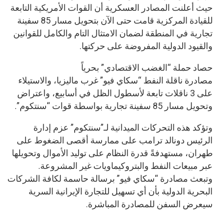
حيث أعلنت المصادر العسكرية أن القوات الأمريكية التابعة
للقيادة المركزية قامت حتى الآن بتحويل مسار 85 سفينة
تجارية في المنطقة لضمان الامتثال التام والكامل للقوانين
والقيود الدولية المفروضة على حركتها.
حصاد حملة “الغضب الاقتصادي” بحرياً
مصادرة ناقلة النفط “سكاي فيو” غرب ماليزيا، والاستيلاء
على 3 ناقلات تابعة لأسطول الظل في أسابيع، واعتراض
وتحويل مسار 85 سفينة تجارية بواسطة قوات “سنتكوم”.
وتؤكد هذه التحركات الميدانية لـ”سنتكوم” عزم إدارة
الرئيس دونالد ترامب على ممارسة أقصى الضغوط على
طهران، مستهدفةً قدرة النظام على توليد الأموال وتحويلها
عبر مبيعات النفط والبتروكيماويات غير المشروعة.
وتبعث مصادرة “سكاي فيو” برسالة حاسمة لكافة الشركات
البحرية الدولية بأن أي تسهيل للتجارة الإيرانية السرية
سيعرض السفن للمصادرة المباشرة.