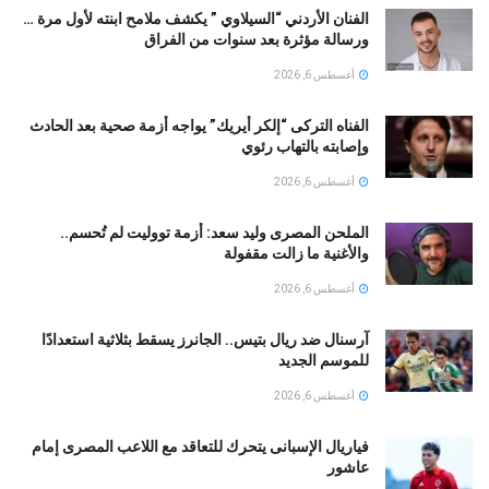
الفنان الأردني “السيلاوي ” يكشف ملامح ابنته لأول مرة …
ورسالة مؤثرة بعد سنوات من الفراق
أغسطس 6, 2026
الفناه التركى “إلكر أيريك” يواجه أزمة صحية بعد الحادث
وإصابته بالتهاب رئوي
أغسطس 6, 2026
الملحن المصرى وليد سعد: أزمة تووليت لم تُحسم..
والأغنية ما زالت مقفولة
أغسطس 6, 2026
آرسنال ضد ريال بتيس.. الجانرز يسقط بثلاثية استعدادًا
للموسم الجديد
أغسطس 6, 2026
فياريال الإسبانى يتحرك للتعاقد مع اللاعب المصرى إمام
عاشور