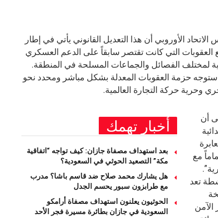
اتحاد الأوروبي أن هذا التعديل القانوني يأتي في إطار
لعقوبات التي كانت تقتصر سابقاً على الدعم العسكري
نية لمختلف الفصائل والجماعات المسلحة في المنطقة.
ة ستوجه حزمة العقوبات المعدلة بشكل مباشر ومحدد نحو
 وحرية حركة التجارة العالمية.
ى أن
أخبار تهمك
ائية
عابرة
بعد استهداف مصفاة جازان: كيف تواجه “اتفاقية
ماً مع
مكة” التصعيد الحوثي في السعودية؟
ية”.
هل يشارك محمد صلاح ضد قاسم باشا؟ مدرب
شطة تعد
مع طرابزون سبور يحسم الجدل
خة
الحوثيون يعلنون استهداف مصفاة أرامكو
 الآمن
السعودية في جازان بطائرة مسيرة فجر الأحد