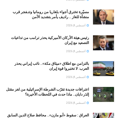
مسيّرة تخترق أجواء بلغاريا من رومانيا وتنـفجر قرب
منشأة للغاز .. راديف يأمر بتشديد الأمن
أغسطس 8, 2026
رئيس هيئة الأركان الأميركية يحذر ترامب من تداعيات
التصعيد مع إيران
أغسطس 8, 2026
بالتزامن مع اطلاق «ميثاق مكة».. نائب إيراني يحذر
العرب: لا تختبروا قوة إيران
أغسطس 8, 2026
اعترافات جديدة تقرّب الشرطة الإسرائيلية من لغز مقتل
إلدَر دايان.. ماذا حدث في اللحظات الأخيرة؟
أغسطس 8, 2026
العراق : سقوط «أبو مازن».. محافظ صلاح الدين السابق