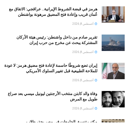
هرمز في قبضة الشروط الإيرانية.. عراقجي: الاتفاق مع
عُمان قريب وإعادة فتح المضيق مرهونة بواشنطن
أغسطس 8, 2026
تقرير صادم من داخل واشنطن: رئيس هيئة الأركان
المشتركة يبحث عن مخرج من حرب إيران
أغسطس 8, 2026
إيران تضع شروطًا حاسمة لإعادة فتح مضيق هرمز: لا عودة
للملاحة الطبيعية قبل تغيير السلوك الأمريكي
أغسطس 8, 2026
وفاة والد كابتن منتخب الأرجنتين ليونيل ميسي بعد صراع
طويل مع المرض
أغسطس 8, 2026
مكتب تنسيق الجامعات فى مصر يحذر طلاب
الثانويةالعامة…تعرف على التفاصيل