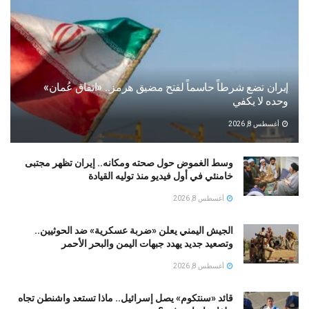
إيران تضع شرطاً حاسماً لفتح مضيق هرمز.. «اتفاق عُمان»
وحده لا يكفي
أغسطس 8, 2026
وسط الغموض حول صحته ومكانه.. إيران تظهر مجتبى
خامنئي في أول فيديو منذ توليه القيادة
أغسطس 8, 2026
الجيش اليمني يعلن «ضربة عسكرية» ضد الحوثيين..
وتصعيد جديد يهدد جبهات اليمن والبحر الأحمر
أغسطس 8, 2026
قائد «سنتكوم» يصل إسرائيل.. ماذا تستعد واشنطن تجاه