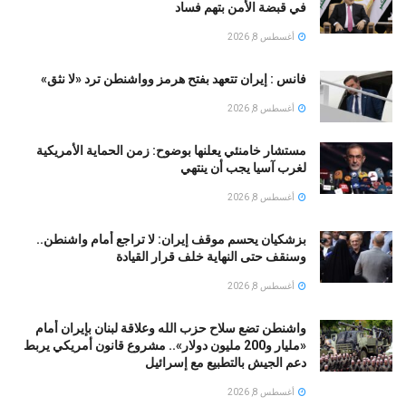
في قبضة الأمن بتهم فساد
أغسطس 8, 2026
فانس : إيران تتعهد بفتح هرمز وواشنطن ترد «لا نثق»
أغسطس 8, 2026
مستشار خامنئي يعلنها بوضوح: زمن الحماية الأمريكية
لغرب آسيا يجب أن ينتهي
أغسطس 8, 2026
بزشكيان يحسم موقف إيران: لا تراجع أمام واشنطن..
وسنقف حتى النهاية خلف قرار القيادة
أغسطس 8, 2026
واشنطن تضع سلاح حزب الله وعلاقة لبنان بإيران أمام
«مليار و200 مليون دولار».. مشروع قانون أمريكي يربط
دعم الجيش بالتطبيع مع إسرائيل
أغسطس 8, 2026