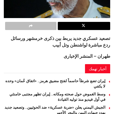
تصعيد عسكري جديد يربط بين ذكرى خرمشهر ورسائل
ردع مباشرة لواشنطن وتل أبيب
طهران – المنشر الإخبارى
أخبار تهمك
إيران تضع شرطاً حاسماً لفتح مضيق هرمز.. «اتفاق عُمان» وحده
لا يكفي
وسط الغموض حول صحته ومكانه.. إيران تظهر مجتبى خامنئي
في أول فيديو منذ توليه القيادة
الجيش اليمني يعلن «ضربة عسكرية» ضد الحوثيين.. وتصعيد جديد
يهدد جبهات اليمن والبحر الأحمر