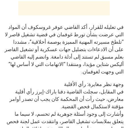
في تعليله للقرار، أكد القاضي عوفر غروسكوف أن المواد
التي عرضت بشأن تورط غوفمان في قضية تشغيل قاصر لا
“تلطخ مسيرته المهنية المميزة بوصمة أخلاقية”، مشددا
على أن الادعاءات بتضليل جهات عسكرية أو تشغيل القاصر
بعلم مسبق لم تستند إلى أدلة دامغة. وانضم إليه القاضي
أليكس شتاين مؤيدا، ومنتقدا “الاتهامات التي لا أساس لها”
التي وجهت لغوفمان.
وجهة نظر مغايرة: رأي الأقلية
في المقابل، سجلت القاضية دفنا باراك-إيرز رأي أقلية
معارض، حيث رأت أن المحكمة كان يجب أن تصدر أوامر
مؤقتة لاستكمال فحص القضية.
وأشارت إلى وجود أسئلة جوهرية لم تحسم، لا سيما ما
يتعلق بملابسات تشغيل القاصر، وانتقدت عمل لجنة فحص