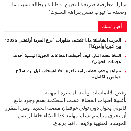
ميارا، معارضة صريحة للتعيين، مطالبة بإبطاله بسبب ما
وصفته بـ”عيوب تمس بنزاهة السلوك”.
أخبار تهمك
الحرب الشاملة: ماذا تكشف مناورات “درع الحرية أولتشي 2026”
بين كوريا وأمريكا؟
المخا تحت النار: كيف أحبطت الدفاعات الجوية اليمنية أحدث
هجمات الحوثي؟
نتنياهو يرفض خطة ترامب لغزة.. «لا انسحاب قبل نزع سلاح
حماس بالكامل»
رفض الالتماسات وتأييد المسيرة المهنية
بأغلبية أصوات القضاة، قضت المحكمة بعدم وجود مانع
قانوني يحول دون تولي غوفمان منصبه الجديد، ومن المقرر
أن تجرى مراسم تسلم مهامه غدا الثلاثاء خلفا لرئيس
الموساد المنتهية ولايته، دافيد برنياع.