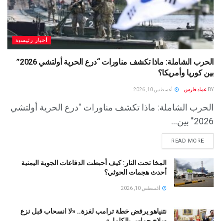
أخبار رئيسية
الحرب الشاملة: ماذا تكشف مناورات “درع الحرية أولتشي 2026”
بين كوريا وأمريكا؟
BY
عماد فارس
أغسطس 10, 2026
الحرب الشاملة: ماذا تكشف مناورات "درع الحرية أولتشي
2026" بين...
READ MORE
المخا تحت النار: كيف أحبطت الدفاعات الجوية اليمنية
أحدث هجمات الحوثي؟
أغسطس 10, 2026
نتنياهو يرفض خطة ترامب لغزة.. «لا انسحاب قبل نزع
سلاح حماس بالكامل»