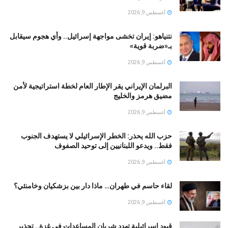
أغسطس 9, 2026
نتنياهو: إيران تخشى مواجهة إسرائيل.. وأي هجوم سيقابل
بـ«ضربة قوية»
أغسطس 9, 2026
البرلمان الإيراني يقر الإطار العام لخطة استراتيجية لأمن
مضيق هرمز والخليج
أغسطس 9, 2026
حزب الله يحذر: الخطر الإسرائيلي لا يستهدف الجنوب
فقط.. ويدعو اللبنانيين إلى توحيد الصفوف
أغسطس 9, 2026
لقاء حاسم في طهران… ماذا دار بين بزشكيان وخامنئي؟
أغسطس 9, 2026
قيود إسرائيلية تهدد شريان المساعدات في غزة.. تحذير