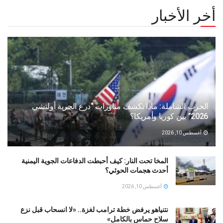
أخر الأخبار
الحرب الشاملة: ماذا تكشف مناورات “درع الحرية أولتشي
2026” بين كوريا وأمريكا؟
أغسطس 10, 2026
المخا تحت النار: كيف أحبطت الدفاعات الجوية اليمنية
أحدث هجمات الحوثي؟
أغسطس 10, 2026
نتنياهو يرفض خطة ترامب لغزة.. «لا انسحاب قبل نزع
سلاح حماس بالكامل»