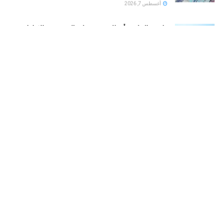
أغسطس 7, 2026
طقس الخليج.. أمطار رعدية على السعودية والإمارات..
وشديد الحرارة فى الكويت
أغسطس 7, 2026
بوتين يخطط لهجوم بري على دول الناتو.. تعرف على
التفاصيل
أغسطس 7, 2026
LOAD MORE
هو مساحة الواقفين في الميدان على مفترق