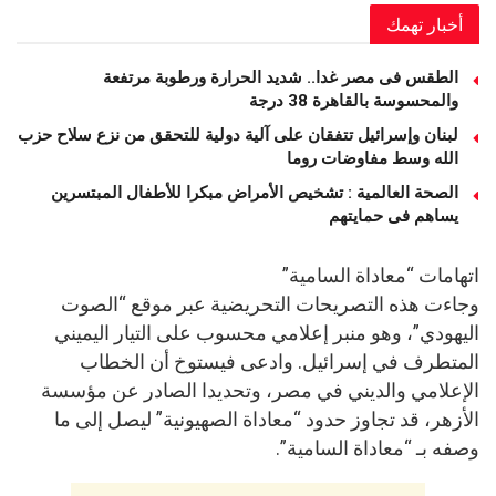
أخبار تهمك
الطقس فى مصر غدا.. شديد الحرارة ورطوبة مرتفعة
والمحسوسة بالقاهرة 38 درجة
لبنان وإسرائيل تتفقان على آلية دولية للتحقق من نزع سلاح حزب
الله وسط مفاوضات روما
الصحة العالمية : تشخيص الأمراض مبكرا للأطفال المبتسرين
يساهم فى حمايتهم
اتهامات “معاداة السامية”
وجاءت هذه التصريحات التحريضية عبر موقع “الصوت
اليهودي”، وهو منبر إعلامي محسوب على التيار اليميني
المتطرف في إسرائيل. وادعى فيستوخ أن الخطاب
الإعلامي والديني في مصر، وتحديدا الصادر عن مؤسسة
الأزهر، قد تجاوز حدود “معاداة الصهيونية” ليصل إلى ما
وصفه بـ “معاداة السامية”.