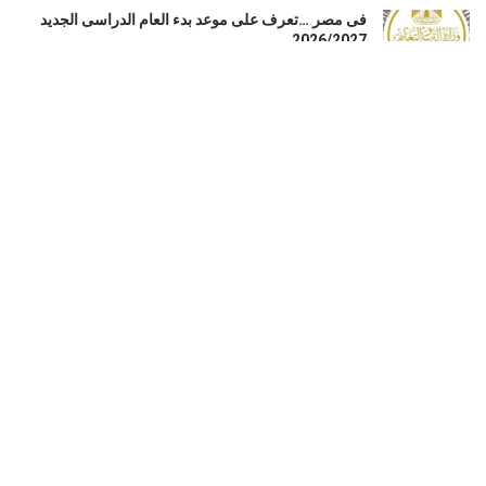
فى مصر …تعرف على موعد بدء العام الدراسى الجديد
2026/2027
أغسطس 7, 2026
القبض على إبراهيم سعيد لاعب منتخب مصر السابق تنفيذا
لأحكام قضائية
أغسطس 7, 2026
الزمالك يطلب 6 ملايين دولار لرحيل بيزيرا و20% من
إعادة البيع قبل غلق الملف
أغسطس 7, 2026
LOAD MORE