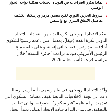
لماذا تتكرر الصراعات في إثيوبيا؟: تحديات هيكلية تواجه الحوار
الوطني
شروط الحرس الثوري لفتح مضيق هرمز وبزشكيان يكشف
تفاصيل الاتفاق السري مع واشنطن
صعّد الاتحاد النرويجي لكرة القدم من انتقاداته للاتحاد
الدولي لكرة القدم (فيفا)، بعدما أعلن دعمه رسميًا لشكوى
أخلاقية ضد رئيس فيفا جياني إنفانتينو على خلفية منح
الرئيس الأمريكي دونالد ترامب “جائزة السلام” خلال
مراسم قرعة كأس العالم 2026.
وأكد الاتحاد النرويجي، في بيان رسمي، أنه أرسل رسالة
دعم إلى لجنة الأخلاقيات التابعة لفيفا، مساندًا الشكوى التي
تقدمت بها منظمة “فير سكوير” الحقوقية، والتي تطالب
بالتحقيق في مدى التزام قيادة الاتحاد الدولي بمبدأ الحياد