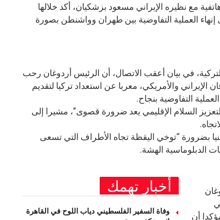
فية مع نظيره الإيراني مسعود بزشكيان، أكد خلالها
ى إنهاء العملية التفاوضية بين طهران وواشنطن بصورة
تركية، في بيان أعقب الاتصال، أن الرئيس أردوغان رحب
ان الإيراني والأمريكي، معربا عن استعداد تركيا لتقديم
لعملية التفاوضية بنجاح.
لتعزيز السلام الإقليمي يعد ضرورة قصوى”، مشيرا إلى
تجاه.
يا بضرورة “توخي اليقظة تجاه الأطراف التي تسعى
ت الدبلوماسية الهشة.
أخبار تهمك
وغان
ي
وفاة السفير الفلسطيني دياب اللوح في القاهرة
ؤكدا أن