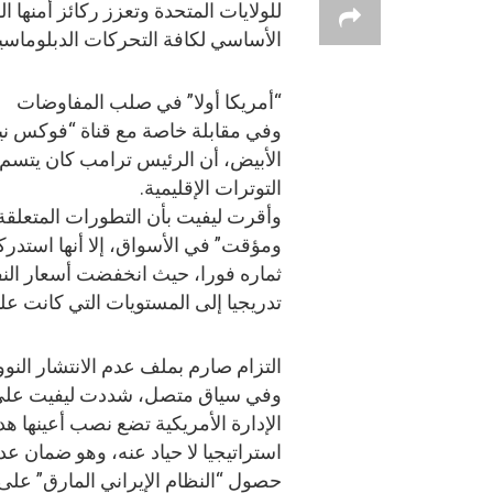
للولايات المتحدة وتعزز ركائز أمنها 
الأساسي لكافة التحركات الدبلوماسي
“أمريكا أولا” في صلب المفاوضات
وفي مقابلة خاصة مع قناة “فوكس نيو
الأبيض، أن الرئيس ترامب كان يتسم
التوترات الإقليمية.
وأقرت ليفيت بأن التطورات المتعلق
ومؤقت” في الأسواق، إلا أنها استدرك
ثماره فورا، حيث انخفضت أسعار النف
تدريجيا إلى المستويات التي كانت عليه
التزام صارم بملف عدم الانتشار النو
وفي سياق متصل، شددت ليفيت على
الإدارة الأمريكية تضع نصب أعينها هد
استراتيجيا لا حياد عنه، وهو ضمان عد
حصول “النظام الإيراني المارق” على