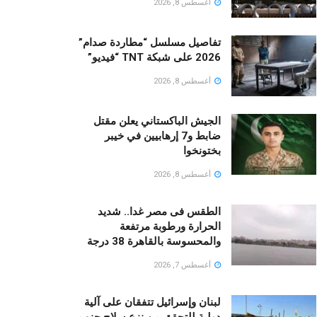
أغسطس 8, 2026
تفاصيل مسلسل “مطاردة صدام”
2026 على شبكة TNT “فيديو”
أغسطس 8, 2026
الجيش الباكستاني يعلن مقتل
ضابط و7 إرهابيين في خيبر
بختونخوا
أغسطس 8, 2026
الطقس فى مصر غدا.. شديد
الحرارة ورطوبة مرتفعة
والمحسوسة بالقاهرة 38 درجة
أغسطس 7, 2026
لبنان وإسرائيل تتفقان على آلية
دولية للتحقق من نزع سلاح حزب