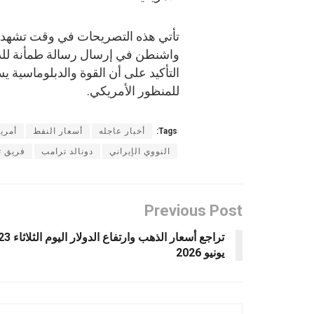
تأتي هذه التصريحات في وقت تشهد ف
واشنطن في إرسال رسالة طمأنة للدا
التأكيد على أن القوة والدبلوماسية ي
للمنظور الأمريكي.
Tags:
أخبار عاجله
أسعار النفط
أمريك
النووي الإيراني
دونالد ترامب
فريق ت
Previous Post
تراجع أسعار الذهب وارتفاع الدولار اليوم الث
يونيو 2026