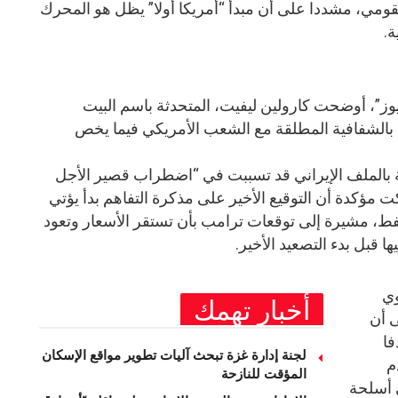
القومي، مشددا على أن مبدأ “أمريكا أولا” يظل هو المحرك
ة.
ز”، أوضحت كارولين ليفيت، المتحدثة باسم البيت
 بالشفافية المطلقة مع الشعب الأمريكي فيما يخص
ة بالملف الإيراني قد تسببت في “اضطراب قصير الأجل
ت مؤكدة أن التوقيع الأخير على مذكرة التفاهم بدأ يؤتي
ط، مشيرة إلى توقعات ترامب بأن تستقر الأسعار وتعود
ا قبل بدء التصعيد الأخير.
وي
أخبار تهمك
 أن
فا
لجنة إدارة غزة تبحث آليات تطوير مواقع الإسكان
م
المؤقت للنازحة
 أسلحة