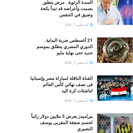
السدة الرئوية.. مرض يتطور
بصمت وأعراضه قد تبدأ بكحة
وضيق في التنفس
أغسطس 7, 2026
21 أغسطس ضربة البداية..
الدوري المصري ينطلق بموسم
جديد حتى نهاية مايو
أغسطس 7, 2026
القناة الناقلة لمباراة مصر وإسبانيا
فى نصف نهائي كأس العالم
لناشئات كرة اليد
أغسطس 7, 2026
بيراميدز يعرض 5 ملايين دولار راتباً
لحسم صفقة المغربى يوسف
النصيري