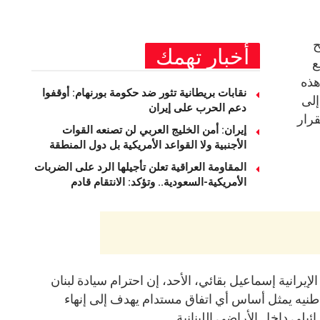
ح
أخبار تهمك
ع
هذه
نقابات بريطانية تثور ضد حكومة بورنهام: أوقفوا
إلى
دعم الحرب على إيران
قرار
إيران: أمن الخليج العربي لن تصنعه القوات
الأجنبية ولا القواعد الأمريكية بل دول المنطقة
المقاومة العراقية تعلن تأجيلها الرد على الضربات
الأمريكية-السعودية.. وتؤكد: الانتقام قادم
إيرانية إسماعيل بقائي، الأحد، إن احترام سيادة لبنان
نيه يمثل أساس أي اتفاق مستدام يهدف إلى إنهاء
يلي داخل الأراضي اللبنانية.