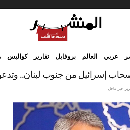
ر
عربي
العالم
بروفايل
تقارير
كواليس
ر
حاب إسرائيل من جنوب لبنان.. وتدعو و
رير
,
خبر عاجل