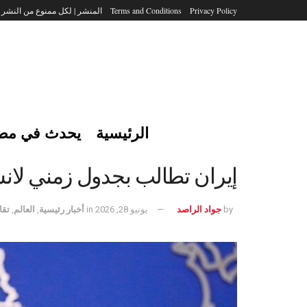
Privacy Policy
Terms and Conditions
المنشر | لكل ممنوع من النشر
الرئيسية
يحدث في مص
إيران تطالب بجدول زمني لانس
by
جواد الراصد
يونيو 28, 2026
in
أخبار رئيسية
,
العالم
,
تقا