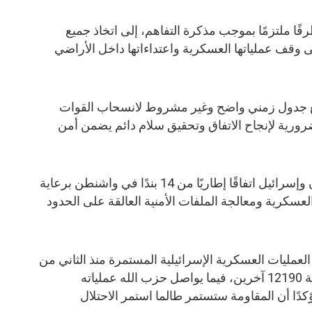
طرفًا ملتزمًا بموجب مذكرة التفاهم، إلى اتخاذ جميع
لى وقف عملياتها العسكرية واعتداءاتها داخل الأراضي
 جدول زمني واضح وغير مشروط لانسحاب القوات
 ضرورية لإنجاح الاتفاق وتحقيق سلام دائم يضمن أمن
وتأتي هذه التصريحات بعد توقيع لبنان وإسرائيل اتفاقًا إطاريًا من 14 بندًا في واشنطن برعاية
لعسكرية ومعالجة الملفات الأمنية العالقة على الحدود
عمليات العسكرية الإسرائيلية المستمرة منذ الثاني من
مارس عن مقتل 4246 شخصًا وإصابة 12190 آخرين، فيما يواصل حزب الله عملياته
كدًا أن المقاومة ستستمر طالما استمر الاحتلال