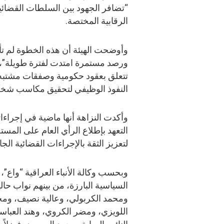
“تضافر الجهود بين السلطات القضائية 
الرقابية المختصة.
وأوضحت الهيئة أن هذه الخطوة لم ت
ورصد مستمرة امتدت لفترة طويلة”، 
تتعلق بعقود حكومية وصفقات مشتبه به
النفوذ الوظيفي لتحقيق مكاسب شخص
وأكدت النزاهة أنها ماضية في إجراءات
التعهد بإطلاع الرأي العام على المس
لتعزيز الثقة بالإجراءات القضائية الجا
وبحسب وكالة الأنباء العراقية “واع
السياسية البارزة، من بينهم نواب حال
ومحمد الكربولي، وعالية نصيف، وم
اللويزي، ومضر الكروي، وهند العبا