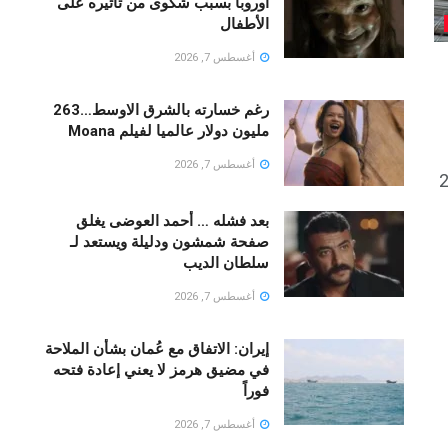
اوروبا بسبب شكوى من تأثيره على
الأطفال
أغسطس 7, 2026
رغم خسارته بالشرق الاوسط…263
مليون دولار عالميا لفيلم Moana
أغسطس 7, 2026
غسطس 2026
بعد فشله … أحمد العوضى يغلق
صفحة شمشون ودليلة ويستعد لـ
سلطان الديب
أغسطس 7, 2026
إيران: الاتفاق مع عُمان بشأن الملاحة
في مضيق هرمز لا يعني إعادة فتحه
فوراً
أغسطس 7, 2026