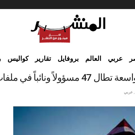
ر
عربي
العالم
بروفايل
تقارير
كواليس
ر
 ملفات فساد مالي وإداري
,
عربي