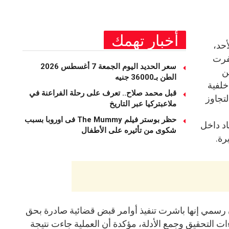
أخبار تهمك
أحد،
سفرت
سعر الحديد اليوم الجمعة 7 أغسطس 2026
ين
الطن بـ36000 جنيه
لفية
قبل محمد صلاح.. تعرف على رحلة الفراعنة في
لتجاوز
ملاعبتركيا عبر التاريخ
حظر بوستر فيلم The Mummy فى اوروبا بسبب
د داخل
شكوى من تأثيره على الأطفال
رة.
ان رسمي إنها باشرت تنفيذ أوامر قبض قضائية صادرة بحق
ت التحقيق وجمع الأدلة، مؤكدة أن العملية جاءت نتيجة