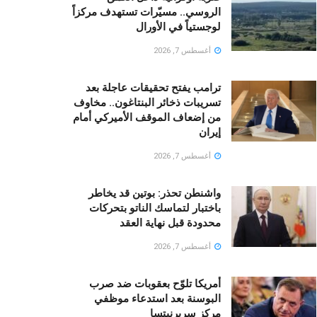
الروسي.. مسيّرات تستهدف مركزاً
لوجستياً في الأورال
أغسطس 7, 2026
ترامب يفتح تحقيقات عاجلة بعد
تسريبات ذخائر البنتاغون.. مخاوف
من إضعاف الموقف الأميركي أمام
إيران
أغسطس 7, 2026
واشنطن تحذر: بوتين قد يخاطر
باختبار لتماسك الناتو بتحركات
محدودة قبل نهاية العقد
أغسطس 7, 2026
أمريكا تلوّح بعقوبات ضد صرب
البوسنة بعد استدعاء موظفي
مركز سربرنيتسا