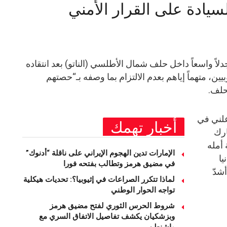
لسيادة على القرار الأمني
دلاً واسعاً داخل حلف شمال الأطلسي (الناتو) بعد انتقاده
بيين، متهماً إياهم بعدم الالتزام بما وصفه بـ“حصتهم
حلف.
لني في
أخبار تهمك
ارك
بة أمله
الإمارات تدين الهجوم الإيراني على ناقلة “أدنوك”
يا
في مضيق هرمز وتطالب بفتحه فورا
أشدّ
لماذا تتكرر الصراعات في إثيوبيا؟: تحديات هيكلية
تواجه الحوار الوطني
شروط الحرس الثوري لفتح مضيق هرمز
وبزشكيان يكشف تفاصيل الاتفاق السري مع