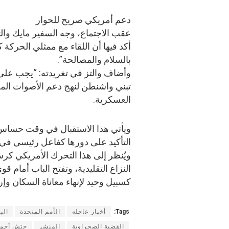
دعم أمريكي صريح للحوار
عقب الاجتماع، وجه السفير مايك وا
أكد فيها أن اللقاء مع ممثلي الحركة ك
بالسلام والمصالحة”.
وأضاف والتز في تغريدته: “يجب على ا
تبني واشنطن لنهج دعم الأصوات المعت
العسكرية.
ويأتي هذا الاستقبال في وقت حسا
التأكيد على دورها كفاعل رئيسي في 
ويُنظر إلى هذا التحرك الأمريكي كر
النزاع التقليدية، وتفتح الباب أمام 
كسبيل وحيد لإنهاء معاناة السكان وإ
Tags:
أخبار عاجله
الأمم المتحدة
الب
القضية الصحراوية
المنشر
حتش أحمد