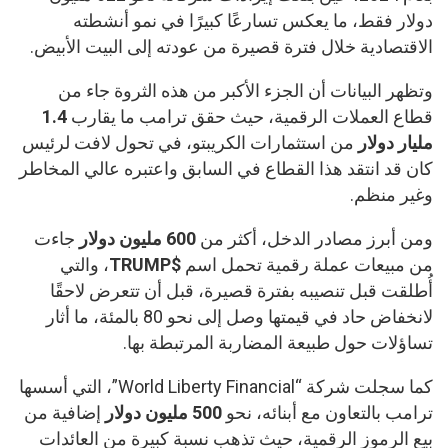
دولار فقط، ما يعكس تسارعًا كبيرًا في نمو أنشطته
الاقتصادية خلال فترة قصيرة من عودته إلى البيت الأبيض.
وتظهر البيانات أن الجزء الأكبر من هذه الثروة جاء من
قطاع العملات الرقمية، حيث حقق ترامب ما يقارب
1.4
مليار دولار
من استثمارات الكريبتو، في تحول لافت لرئيس
كان قد انتقد هذا القطاع في السابق واعتبره عالي المخاطر
وغير منظم.
ومن أبرز مصادر الدخل، أكثر من
600 مليون دولار
جاءت
من مبيعات عملة رقمية تحمل اسم
$TRUMP
، والتي
أُطلقت قبل تنصيبه بفترة قصيرة، قبل أن تتعرض لاحقًا
لانخفاض حاد في قيمتها وصل إلى نحو 80 بالمئة، ما أثار
تساؤلات حول طبيعة المضاربة المرتبطة بها.
كما سجلت شركة “World Liberty Financial”، التي أسسها
ترامب بالتعاون مع أبنائه، نحو
500 مليون دولار
إضافية من
بيع الرموز الرقمية، حيث تذهب نسبة كبيرة من العائدات