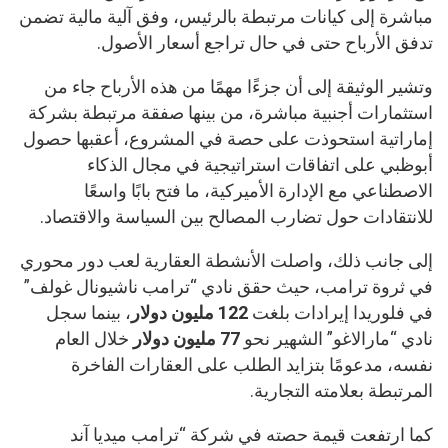
مباشرة إلى كيانات مرتبطة بالرئيس، وفق آلية مالية تضمن
تدفق الأرباح حتى في حال تراجع أسعار الأصول.
وتشير الوثيقة إلى أن جزءًا مهمًا من هذه الأرباح جاء من
استثمارات أجنبية مباشرة، من بينها صفقة مرتبطة بشركة
إماراتية استحوذت على حصة في المشروع، أعقبها حصول
أبوظبي على اتفاقات استراتيجية في مجال الذكاء
الاصطناعي مع الإدارة الأميركية، ما فتح بابًا واسعًا
للانتقادات حول تضارب المصالح بين السياسة والاقتصاد.
إلى جانب ذلك، واصلت الأنشطة العقارية لعب دور محوري
في ثروة ترامب، حيث حقق نادي “ترامب ناشيونال غولف”
في فلوريدا إيرادات بلغت
122 مليون دولار
، بينما سجل
نادي “مارالاغو” الشهير نحو
77 مليون دولار
خلال العام
نفسه، مدعومًا بتزايد الطلب على العقارات الفاخرة
المرتبطة بعلامته التجارية.
كما ارتفعت قيمة حصته في شركة “ترامب ميديا آند