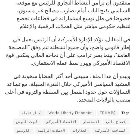
منتقدون أن تزامن النشاط التجاري للرئيس مع موقعه
السياسي يفتح الباب أمام تضارب مصالح غير مسبوق،
خصوصًا في ظل توسع استثماراته في قطاعات تخضع
لتنظيم حكومي مباشر مثل العملات الرقمية والإعلام.
في المقابل، تؤكد الإدارة الأميركية أن الرئيس يعمل في
إطار قانوني واضح، وأن جميع أنشطته تتم وفق “المصلحة
العامة”، بينما يصر ترامب على أن نجاحه المالي يعكس قوة
الاقتصاد الأميركي ويبرر نمط عمله الاستثماري.
ويبدو أن هذا الملف سيبقى أحد أكثر القضايا سخونة في
المشهد السياسي الأميركي خلال الفترة المقبلة، مع تصاعد
التساؤلات حول حدود الفصل بين السلطة والثروة في أعلى
منصب بالولايات المتحدة.
Tags:
$TRUMP
World Liberty Financial
أخبار عاجله
إفصاح مالي
الاستثمار
الاقتصاد الأميركي
البيت الأبيض
السياسة الأميركية
العقارات
العملات الرقمية
الكريبتو