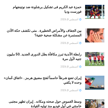
حمزة عبد الكريم فى تشكيل برشلونة ضد نوتينجهام
فورست وديا
أغسطس 8, 2026
بين الجفاف والأمراض الخطيرة.. متى تكشف حكة الأذن
المستمرة عن مشكلة صحية خفية؟
أغسطس 8, 2026
رابطة الأندية تبرز مكافأة بطل الدورى الجديد..50 مليون
جنيه لأول مرة
أغسطس 8, 2026
إيران تضع شرطاً حاسماً لفتح مضيق هرمز.. «اتفاق عُمان»
وحده لا يكفي
أغسطس 8, 2026
وسط الغموض حول صحته ومكانه.. إيران تظهر مجتبى
خامنئي في أول فيديو منذ توليه القيادة