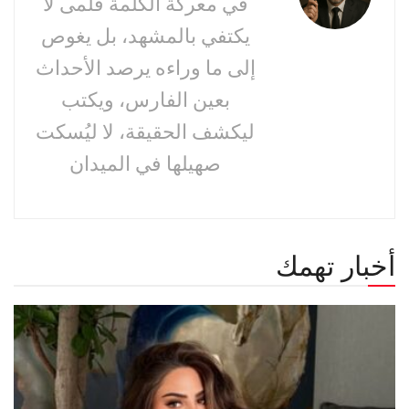
في معركة الكلمة قلمى لا
يكتفي بالمشهد، بل يغوص
إلى ما وراءه يرصد الأحداث
بعين الفارس، ويكتب
ليكشف الحقيقة، لا ليُسكت
صهيلها في الميدان
أخبار تهمك