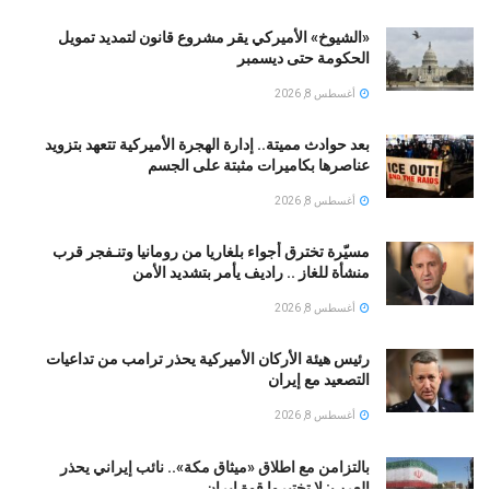
«الشيوخ» الأميركي يقر مشروع قانون لتمديد تمويل
الحكومة حتى ديسمبر
أغسطس 8, 2026
بعد حوادث مميتة.. إدارة الهجرة الأميركية تتعهد بتزويد
عناصرها بكاميرات مثبتة على الجسم
أغسطس 8, 2026
مسيّرة تخترق أجواء بلغاريا من رومانيا وتنـفجر قرب
منشأة للغاز .. راديف يأمر بتشديد الأمن
أغسطس 8, 2026
رئيس هيئة الأركان الأميركية يحذر ترامب من تداعيات
التصعيد مع إيران
أغسطس 8, 2026
بالتزامن مع اطلاق «ميثاق مكة».. نائب إيراني يحذر
العرب: لا تختبروا قوة إيران