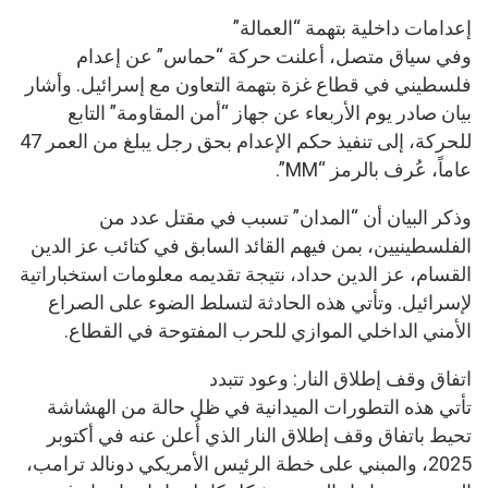
إعدامات داخلية بتهمة “العمالة”
وفي سياق متصل، أعلنت حركة “حماس” عن إعدام
فلسطيني في قطاع غزة بتهمة التعاون مع إسرائيل. وأشار
بيان صادر يوم الأربعاء عن جهاز “أمن المقاومة” التابع
للحركة، إلى تنفيذ حكم الإعدام بحق رجل يبلغ من العمر 47
عاماً، عُرف بالرمز “MM”.
وذكر البيان أن “المدان” تسبب في مقتل عدد من
الفلسطينيين، بمن فيهم القائد السابق في كتائب عز الدين
القسام، عز الدين حداد، نتيجة تقديمه معلومات استخباراتية
لإسرائيل. وتأتي هذه الحادثة لتسلط الضوء على الصراع
الأمني الداخلي الموازي للحرب المفتوحة في القطاع.
اتفاق وقف إطلاق النار: وعود تتبدد
تأتي هذه التطورات الميدانية في ظل حالة من الهشاشة
تحيط باتفاق وقف إطلاق النار الذي أُعلن عنه في أكتوبر
2025، والمبني على خطة الرئيس الأمريكي دونالد ترامب،