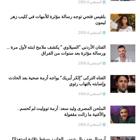
أغسطس 6, 2026
بلقيس فتحي توجه رسالة مؤثرة للأمهات في كليب زهر
ليمون ‏
أغسطس 6, 2026
الفنان الأردني “السيلاوي ” يكشف ملامح ابنته لأول مرة …
ورسالة مؤثرة بعد سنوات من الفراق
أغسطس 6, 2026
الفناه التركى “إلكر أيريك” يواجه أزمة صحية بعد الحادث
وإصابته بالتهاب رئوي
أغسطس 6, 2026
الملحن المصرى وليد سعد: أزمة تووليت لم تُحسم..
والأغنية ما زالت مقفولة
أغسطس 6, 2026
آرسنال ضد ريال بتيس.. الجانرز يسقط بثلاثية استعدادًا