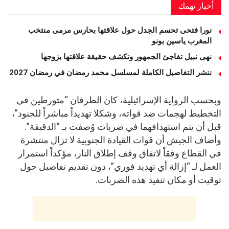
أخبار تهمك
نورا فتحى تحسم الجدل حول علاقتها بحارس مرمى منتخب
المغرب ياسين بونو ‏
نهى نبيل تفاجئ الجمهور وتكشف حقيقة علاقتها بزوجها
ننشر التفاصيل الكاملة لمسلسل محمد رمضان في رمضان 2027
وبحسب الرواية الإسرائيلية، كان الطرفان “متورطين في
التخطيط لهجمات ضد قواته، وشكلا تهديداً مباشراً للجنود”،
قبل أن يتم استهدافهما في ضربات وُصفت بـ “الدقيقة”.
وأضاف الجيش أن قوات القيادة الجنوبية لا تزال منتشرة
في القطاع وفقاً لاتفاق وقف إطلاق النار، مؤكداً استمرار
العمل لـ “إزالة أي تهديد فوري”، دون تقديم تفاصيل حول
توقيت أو مكان تنفيذ هذه الضربات.