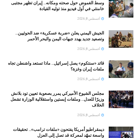
وسط الغموض حول صحته ومكانه.. إيران تظهر مجتبى
خامنئي في أول فيديو منذ توليه القيادة
أغسطس 8, 2026
الجيش اليمني يعلن «ضربة عسكرية» ضد الحوثيين..
وتصعيد جديد يهدد جبهات اليمن والبحر الأحمر
أغسطس 8, 2026
قائد «سنتكوم» يصل إسرائيل.. ماذا تستعد واشنطن تجاه
ملفات إيران وغزة؟
أغسطس 8, 2026
مجلس الشيوخ الأميركي يمرر بصعوبة تعيين تود بلانش
وزيرًا للعدل.. وملفات إبستين واستقلالية الوزارة تشعل
الخلاف
أغسطس 8, 2026
ديمقراطيو أمريكا يفتحون «ملفات ترامب».. تحقيقات
واسعة تمهّد لمعركة قد تصل إلى العزل