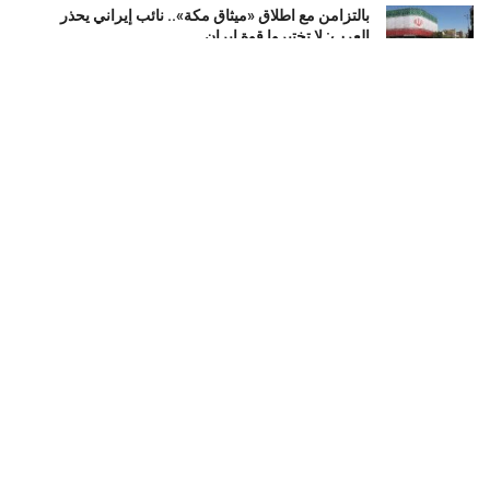
بالتزامن مع اطلاق «ميثاق مكة».. نائب إيراني يحذر
العرب: لا تختبروا قوة إيران
أغسطس 8, 2026
اعترافات جديدة تقرّب الشرطة الإسرائيلية من لغز مقتل
إلدَر دايان.. ماذا حدث في اللحظات الأخيرة؟
أغسطس 8, 2026
العراق : سقوط «أبو مازن».. محافظ صلاح الدين السابق
في قبضة الأمن بتهم فساد
أغسطس 8, 2026
LOAD MORE