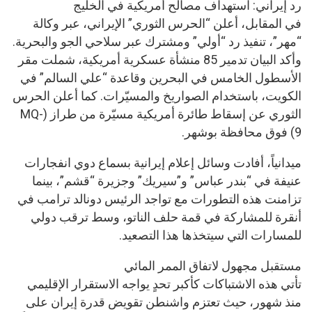
رد إيراني: استهداف مصالح أمريكية في الخليج
في المقابل، أعلن “الحرس الثوري” الإيراني، عبر وكالة
“مهر”، تنفيذ رد “أولي” ومشترك عبر سلاحي الجو والبحرية.
وأكد البيان تدمير 85 منشأة عسكرية أمريكية، شملت مقر
الأسطول الخامس في البحرين وقاعدة “علي السالم” في
الكويت، باستخدام الصواريخ والمسيّرات. كما أعلن الحرس
الثوري عن إسقاط طائرة أمريكية مسيّرة من طراز (MQ-
9) فوق محافظة بوشهر.
ميدانياً، أفادت وسائل إعلام إيرانية بسماع دوي انفجارات
عنيفة في “بندر عباس” و”سيريك” وجزيرة “قشم”، بينما
تزامنت هذه التطورات مع تواجد الرئيس دونالد ترامب في
أنقرة للمشاركة في قمة حلف الناتو، وسط ترقب دولي
للمسارات التي سيتخذها هذا التصعيد.
مستقبل مجهول لاتفاق الممر المائي
تأتي هذه الاشتباكات كأكبر تحدٍ يواجه الاستقرار الإقليمي
منذ شهور، حيث تعتزم واشنطن تقويض قدرة إيران على