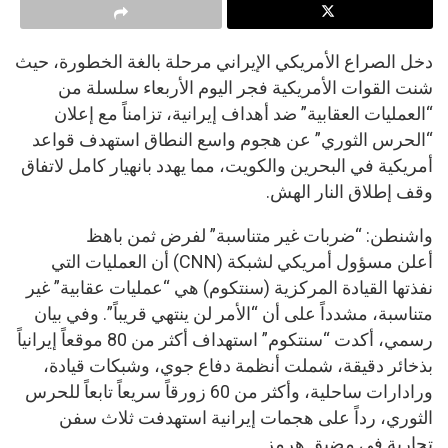
دخل الصراع الأمريكي الإيراني مرحلة بالغة الخطورة، حيث
شنت القوات الأمريكية فجر اليوم الأربعاء سلسلة من
“العمليات العقابية” ضد أهداف إيرانية، تزامناً مع إعلان
“الحرس الثوري” عن هجوم واسع النطاق استهدف قواعد
أمريكية في البحرين والكويت، مما يهدد بانهيار كامل لاتفاق
وقف إطلاق النار الهش.
واشنطن: “ضربات غير متناسبة” لفرض ثمن باهظ
أعلن مسؤول أمريكي لشبكة (CNN) أن العمليات التي
نفذتها القيادة المركزية (سنتكوم) هي “عمليات عقابية” غير
متناسبة، مشدداً على أن “الأمر لن ينتهي قريباً”. وفي بيان
رسمي، أكدت “سنتكوم” استهداف أكثر من 80 موقعاً إيرانياً
بذخائر دقيقة، شملت أنظمة دفاع جوي، وشبكات قيادة،
ورادارات ساحلية، وأكثر من 60 زورقاً سريعاً تابعاً للحرس
الثوري، رداً على هجمات إيرانية استهدفت ثلاث سفن
تجارية في مضيق هرمز.