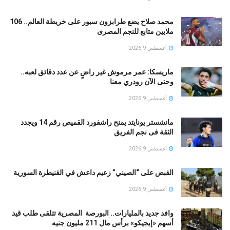
محمد صلاح يضع طرابزون سبور على خريطة العالم.. 106
ملايين متابع للنجم المصرى
أغسطس 9, 2026
ماريسكا: عمر مرموش غير راضٍ عن عدد دقائق لعبه..
وحتى الآن رودري معنا
أغسطس 9, 2026
مانشستر يونايتد يمنح راشفورد القميص رقم 14 ويجدد
الثقة فى نجم الفريق
أغسطس 9, 2026
القبض على “الصيني” زعيم داعش في القنيطرة السورية
أغسطس 9, 2026
وافد جديد بالمليارات.. البورصة المصرية تتلقى طلب قيد
أسهم «إيجيكو» برأس مال 211 مليون جنيه