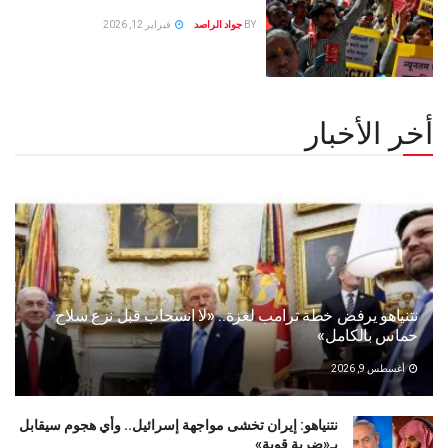
BY
جواد الراصد
فبراير 12, 2026
أخر الأخبار
نتنياهو يرفض خطة ترامب لغزة.. «لا انسحاب قبل نزع سلاح
حماس بالكامل»
أغسطس 9, 2026
نتنياهو: إيران تخشى مواجهة إسرائيل.. وأي هجوم سيقابل
بـ«ضربة قوية»