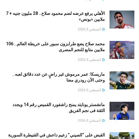
الأهلي يرفع عرضه لضم محمود صلاح.. 28 مليون جنيه + 7
ملايين «بونص»
أغسطس 9, 2026
محمد صلاح يضع طرابزون سبور على خريطة العالم.. 106
ملايين متابع للنجم المصرى
أغسطس 9, 2026
ماريسكا: عمر مرموش غير راضٍ عن عدد دقائق لعبه..
وحتى الآن رودري معنا
أغسطس 9, 2026
مانشستر يونايتد يمنح راشفورد القميص رقم 14 ويجدد
الثقة فى نجم الفريق
أغسطس 9, 2026
القبض على “الصيني” زعيم داعش في القنيطرة السورية