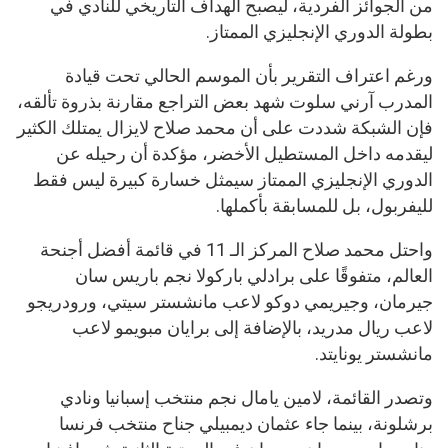
من الجوائز الفردية، ليصبح الهداف التاريخي للنادي في
بطولة الدوري الإنجليزي الممتاز.
ورغم اعتراف التقرير بأن الموسم الحالي تحت قيادة
المدرب آرني سلوت شهد بعض التراجع مقارنة بذروة تألقه،
فإن الشبكة شددت على أن محمد صلاح لايزال يمتلك الكثير
ليقدمه داخل المستطيل الأخضر، مؤكدة أن رحيله عن
الدوري الإنجليزي الممتاز سيمثل خسارة كبيرة ليس فقط
لليفربول، بل للمسابقة بأكملها.
واحتل محمد صلاح المركز الـ 11 في قائمة أفضل أجنحة
العالم، متفوقًا على برادلي باركولا نجم باريس سان
جيرمان، وجيريمي دوكو لاعب مانشستر سيتي، ورودريجو
لاعب ريال مدريد، بالإضافة إلى برايان مبويمو لاعب
مانشستر يونايتد.
وتصدر القائمة، لامين يامال نجم منتخب إسبانيا ونادي
برشلونة، بينما جاء عثمان ديمبيلي جناح منتخب فرنسا