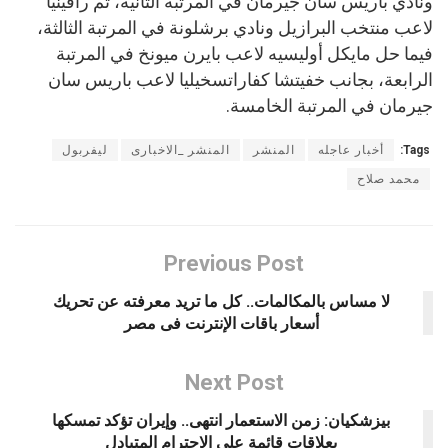
ونادي باريس سان جيرمان في المرتبة الثانية، ثم رافينيا
لاعب منتخب البرازيل ونادي برشلونة في المرتبة الثالثة،
فيما حل مايكل أوليسيه لاعب بايرن ميونخ في المرتبة
الرابعة، بجانب خفيتشا كفاراتسخيليا لاعب باريس سان
جيرمان في المرتبة الخامسة.
Tags:
أخبار عاجله
المنشر
المنشر _الاخبارى
ليفربول
محمد صلاح
Previous Post
لا مساس بالمكالمات.. كل ما تريد معرفته عن تحريك
أسعار باقات الإنترنت فى مصر
Next Post
بيزشكيان: زمن الاستعمار انتهى.. وإيران تؤكد تمسكها
بعلاقات قائمة على الاحترام المتبادل