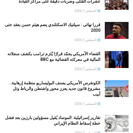
عشرات القتلى وضربات دقيقة على مراكز القيادة
أغسطس 7, 2026
قررا نهائى : سيلتيك الاسكتلندي يضم هيثم حسن بعقد حتى
2030
أغسطس 7, 2026
القضاء الأمريكي يجمّد قرارًا يُلزم ترامب بكشف سجلاته
المالية في معركته القضائية مع BBC
أغسطس 7, 2026
الكونغرس الأمريكي يصنف البوليساريو منظمة إرهابية..
مشروع قانون جديد يعزز محور واشنطن والرباط وتل
أبيب
أغسطس 7, 2026
تقارير إسرائيلية: الموساد يُقيل مسؤولين بارزين بعد فشل
خطة إسقاط النظام الإيراني
أغسطس 7, 2026