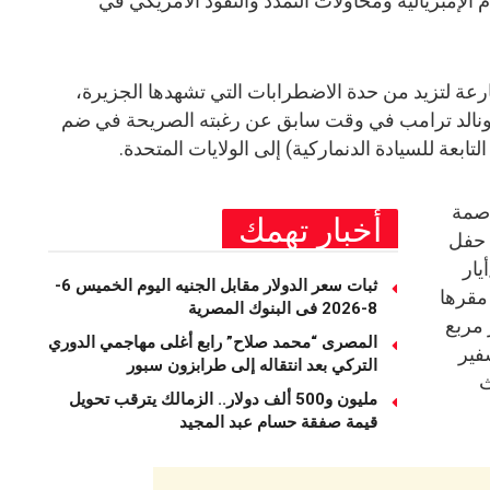
الإمبريالية ومحاولات التمدد والنفوذ الأمريكي في
ارعة لتزيد من حدة الاضطرابات التي تشهدها الجزيرة،
 دونالد ترامب في وقت سابق عن رغبته الصريحة في ضم
تابعة للسيادة الدنماركية) إلى الولايات المتحدة.
اصمة
أخبار تهمك
ة حفل
س 21 مايو/أيار
ثبات سعر الدولار مقابل الجنيه اليوم الخميس 6-
 مقرها
8-2026 فى البنوك المصرية
لى مساحة 3000 متر مربع
المصرى “محمد صلاح” رابع أغلى مهاجمي الدوري
فير
التركي بعد انتقاله إلى طرابزون سبور
ث
مليون و500 ألف دولار.. الزمالك يترقب تحويل
قيمة صفقة حسام عبد المجيد