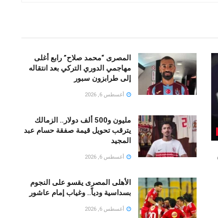
المصرى “محمد صلاح” رابع أغلى
مهاجمي الدوري التركي بعد انتقاله
إلى طرابزون سبور
أغسطس 6, 2026
مليون و500 ألف دولار.. الزمالك
يترقب تحويل قيمة صفقة حسام عبد
المجيد
أغسطس 6, 2026
الأهلى المصرى يقسو على النجوم
بسداسية ودياً.. وغياب إمام عاشور
أغسطس 6, 2026