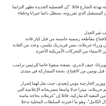
هدئة الشارع قائلا: “إن القنصلية الجديدة تظهر التزامنا
ن المستقبل الذي تقررونه، سنظل دائما جيرانا وحلفاء
 تثير الجدل
فتتاح مقاطعة رسمية حاسمة من قبل كبار قادة
راء جرينلاند، ينس فريدريك نيلسن، وعدد من القادة
ن الاستياء من التحركات الأمريكية الأخيرة.
لويزيانا، جيف لاندري، بصفته مبعوثا خاصا للرئيس ترامب،
قبل يومين من الافتتاح، بحجة المشاركة في منتدى
ووزير الخارجية موتي إيغيدي، حيث نقل لهما إصرار
ينلاند، ميثرا جدلا واسعا بتصريحاته الإعلامية التي
التبعية الدنماركية، قائلا إن “غرينلاند بحاجة ماسة
لال الكامل”، وهو ما اعتبرته السلطات المحلية تدخلا