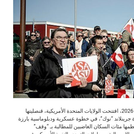
نوك – المنشر الاخباري، 22 مايو أيار 2026، افتتحت الولايات المتحدة الأمريكية، قنصليتها
جرينلاند “نوك”، في خطوة عسكرية ودبلوماسية بارزة
مها مئات السكان الغاضبين للمطالبة بـ “وقف”