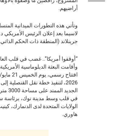
المشروع، رافضين ما وصفوه بالأوهام 
أراضيهم.
وتأتي هذه التطورات الميدانية المتس
لاسيما بعد إعلان الرئيس الأمريكي
جرينلاند (المنطقة ذات الحكم الذاتي ال
“أوقفوا أمريكا”.. غضب في قلب الع
وأقامت البعثة الدبلوماسية الأمريكي
افتتاح رسمي، يوم الخمي
2026، لتنفيذ خطة نقل القنصلية إلى
الجديد الممتد ع
في قلب وسط مدينة نوك، برئاسة س
الولايات المتحدة لدى الدنمارك، كيني
هاوري.