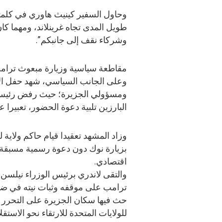
وحاول السفير كينيث هاوري في كلمته ت
طويل المدى تجاه غرينلاند، ومهما كا
وشركاء نقف إلى جانبكم”.
مقاطعة سياسية وزيارة مبعوث ترامب
وعلى الجانب السياسي، شهد حفل الا
ومسؤولي الجزيرة؛ حيث رفض رئيس وز
البارزين تلبية دعوة الحضور، تعبيرا ع
وزاد المشهد تعقيدا قيام حاكم ولاية 
بزيارة نوك دون دعوة رسمية مسبقة 
اقتصادي.
والتقى لاندري برئيس الوزراء نيلسن 
ترامب على موقفه وثبات نيته في ضم جر
حث فيها سكان الجزيرة على التحرر من 
للولايات المتحدة للارتقاء نحو الاستق