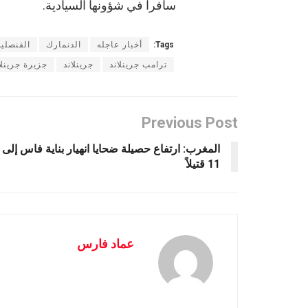
سافرا في شؤونها السيادية.
Tags:
أخبار عاجله
الدنمارك
القنصلية
ترامب جرينلاند
جرينلاند
جزيرة جرينلا
Previous Post
المغرب: ارتفاع حصيلة ضحايا انهيار بناية فاس إلى
11 قتيلاً
عماد فارس