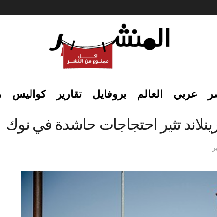
ر
عربي
العالم
بروفايل
تقارير
كواليس
ر
نلاند تثير احتجاجات حاشدة في نوك
ر