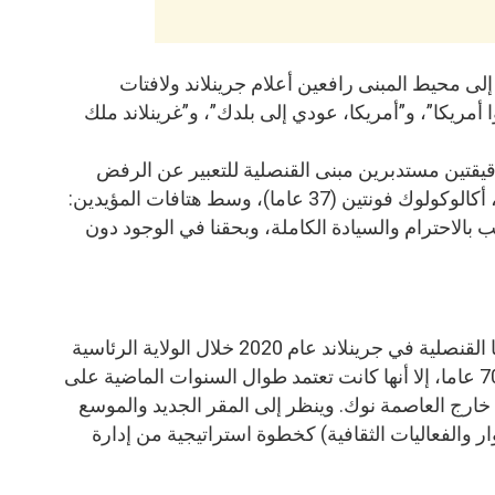
إلى محيط المبنى رافعين أعلام جرينلاند ولافتات
مريكا”، و”أمريكا، عودي إلى بلدك”، و”غرينلاند ملك
يقتين مستدبرين مبنى القنصلية للتعبير عن الرفض
الشعبي التام. وصرح منظم المسيرة، أكالوكولوك فونتين (37 عاما)، وسط هتافات المؤيدين:
ب بالاحترام والسيادة الكاملة، وبحقنا في الوجود دون
وكانت واشنطن قد استأنفت عملياتها القنصلية في جرينلاند عام 2020 خلال الولاية الرئاسية
الأولى لترامب، بعد انقطاع دام نحو 70 عاما، إلا أنها كانت تعتمد طوال السنوات الماضية على
ارج العاصمة نوك. وينظر إلى المقر الجديد والموسع
ر والفعاليات الثقافية) كخطوة استراتيجية من إدارة