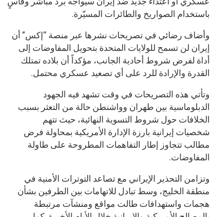
عسكري أو اعتداء جديد ضد إيران سيواجه برد مباشر وقاسٍ
باستخدام الصواريخ والطائرات المسيّرة.
وأضاف رضائي في تصريحات نشرها عبر منصة “إكس” أن
إيران لن تسمح للولايات المتحدة بتحويل المفاوضات إلى
أداة لفرض شروط أحادية الجانب، مؤكداً أن بلاده تمتلك
القدرة والإرادة للرد على أي تصعيد عسكري محتمل.
وتأتي هذه التصريحات في وقت تشهد فيه الجهود
الدبلوماسية بين طهران وواشنطن حالة من التعثر بسبب
الخلافات حول شروط التسوية النهائية، حيث تتهم
شخصيات إيرانية بارزة الإدارة الأمريكية بمحاولة فرض
مطالب تتجاوز إطار التفاهمات المطروحة على طاولة
المفاوضات.
وتزامن التحذير الإيراني مع تصاعد التوترات الأمنية في
منطقة الخليج، وسط تبادل للاتهامات بين الطرفين بشأن
هجمات واستهدافات طالت مواقع ومنشآت مرتبطة
بالمصالح الأمريكية والإيرانية خلال الأيام الأخيرة. كما