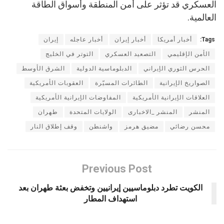
العسكري قد تؤثر على أمن المنطقة وأسواق الطاقة
العالمية.
Tags:
أخبار أمريكا
أخبار إيران
أخبار عاجله
إيران
الأمن الإقليمي
التصعيد العسكري
التوتر في الخليج
الحرس الثوري الإيراني
الدبلوماسية الدولية
الشرق الأوسط
الصواريخ الإيرانية
الطائرات المسيّرة
العقوبات الأمريكية
العلاقات الإيرانية الأمريكية
المفاوضات الإيرانية الأمريكية
المنشر
المنشر _الاخبارى
الولايات المتحدة
طهران
محسن رضائي
مضيق هرمز
واشنطن
وقف إطلاق النار
Previous Post
الكويت تطرد دبلوماسيين إيرانيين وتخفض بعثة طهران بعد
استهداف المطار