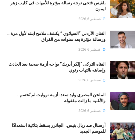
بلقيس فتحي توجه رسالة مؤثرة للأمهات في كليب زهر
ليمون ‏
أغسطس 6, 2026
الفنان الأردني “السيلاوي ” يكشف ملامح ابنته لأول مرة …
ورسالة مؤثرة بعد سنوات من الفراق
أغسطس 6, 2026
الفناه التركى “إلكر أيريك” يواجه أزمة صحية بعد الحادث
وإصابته بالتهاب رئوي
أغسطس 6, 2026
الملحن المصرى وليد سعد: أزمة تووليت لم تُحسم..
والأغنية ما زالت مقفولة
أغسطس 6, 2026
آرسنال ضد ريال بتيس.. الجانرز يسقط بثلاثية استعدادًا
للموسم الجديد