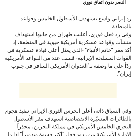
النصر بدون اتفاق نووي
رد إيراني واسع يستهدف الأسطول الخامس وقواعد
بالمنطقة
وفي رد فعل فوري، أعلنت طهران من جانبها استهداف
منشآت وقواعد عسكرية أمريكية حيوية في المنطقة، إذ
أكد مقر “خاتم الأنبياء” -الذي يمثل أعلى قيادة عسكرية في
القوات المسلحة الإيرانية- قصف عدد من القواعد الأمريكية
ردّاً على ما وصفه بـ”العدوان الأمريكي السافر في جنوب
إيران”.
وفي السياق ذاته، أعلن الحرس الثوري الإيراني تنفيذ هجوم
بالطائرات المسيّرة الانقضاضية استهدف مقر الأسطول
البحري الخامس الأمريكي في مملكة البحرين، محذراً
الإدارة الأمريكية من ردود فعل “أكثر قسوة وتدميراً” إذا ما