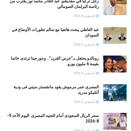
رجل تركيا في مقديشو: عبد القادر محمد نور يقترب من
رئاسة البرلمان الصومالي
أغسطس 9, 2026
عبد العاطي يبحث هاتفيا مع سالم تطورات الأوضاع في
السودان
أغسطس 9, 2026
رونالدو يحتفل بـ”عرس القرن”.. وجورجينا ترتدى خاتما
بقيمة 6 مليون يورو
أغسطس 9, 2026
المصرى عمر مرموش يقود مانشستر سيتي فى ودية
أتلتيكو مدريد
أغسطس 9, 2026
سعر الريال السعودى أمام الجنيه المصرى اليوم الأحد 9-
8-2026
أغسطس 9, 2026