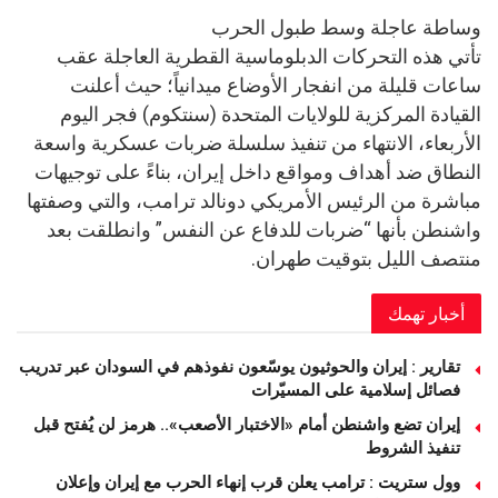
وساطة عاجلة وسط طبول الحرب
تأتي هذه التحركات الدبلوماسية القطرية العاجلة عقب
ساعات قليلة من انفجار الأوضاع ميدانياً؛ حيث أعلنت
القيادة المركزية للولايات المتحدة (سنتكوم) فجر اليوم
الأربعاء، الانتهاء من تنفيذ سلسلة ضربات عسكرية واسعة
النطاق ضد أهداف ومواقع داخل إيران، بناءً على توجيهات
مباشرة من الرئيس الأمريكي دونالد ترامب، والتي وصفتها
واشنطن بأنها “ضربات للدفاع عن النفس” وانطلقت بعد
منتصف الليل بتوقيت طهران.
أخبار تهمك
تقارير : إيران والحوثيون يوسّعون نفوذهم في السودان عبر تدريب
فصائل إسلامية على المسيّرات
إيران تضع واشنطن أمام «الاختبار الأصعب».. هرمز لن يُفتح قبل
تنفيذ الشروط
وول ستريت : ترامب يعلن قرب إنهاء الحرب مع إيران وإعلان