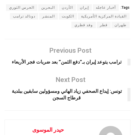
Tags:
أخبار عاجله
إيران
الأردن
البحرين
الحرس الثوري
القيادة المركزية الأمريكية
الكويت
المنشر
دونالد ترامب
طهران
قطر
وفد قطري
Previous Post
ترامب يتوعد إيران بـ”دفع الثمن” بعد ضربات فجر الأربعاء
Next Post
تونس: إيداع الصحفي زياد الهاني ومسؤولين سابقين ببلدية
قرطاج السجن
حيدر الموسوى