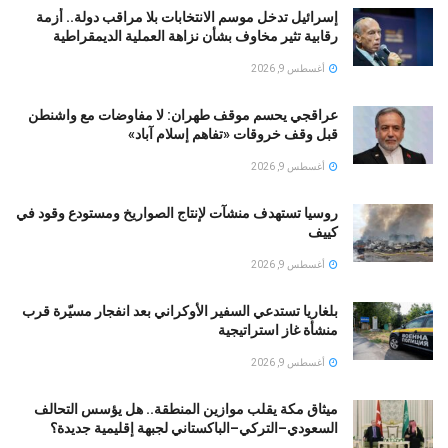
إسرائيل تدخل موسم الانتخابات بلا مراقب دولة.. أزمة
رقابية تثير مخاوف بشأن نزاهة العملية الديمقراطية
أغسطس 9, 2026
عراقجي يحسم موقف طهران: لا مفاوضات مع واشنطن
قبل وقف خروقات «تفاهم إسلام آباد»
أغسطس 9, 2026
روسيا تستهدف منشآت لإنتاج الصواريخ ومستودع وقود في
كييف
أغسطس 9, 2026
بلغاريا تستدعي السفير الأوكراني بعد انفجار مسيّرة قرب
منشأة غاز استراتيجية
أغسطس 9, 2026
ميثاق مكة يقلب موازين المنطقة.. هل يؤسس التحالف
السعودي–التركي–الباكستاني لجبهة إقليمية جديدة؟