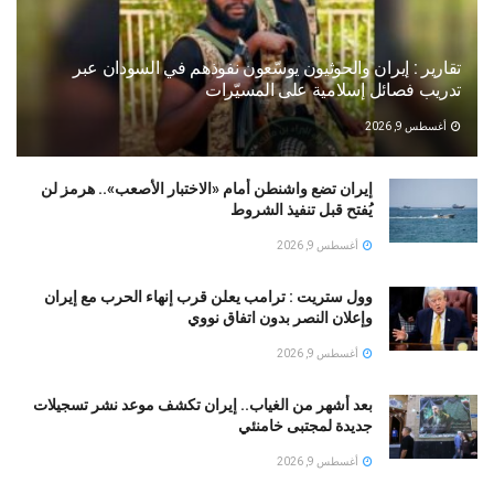
تقارير : إيران والحوثيون يوسّعون نفوذهم في السودان عبر
تدريب فصائل إسلامية على المسيّرات
أغسطس 9, 2026
إيران تضع واشنطن أمام «الاختبار الأصعب».. هرمز لن
يُفتح قبل تنفيذ الشروط
أغسطس 9, 2026
وول ستريت : ترامب يعلن قرب إنهاء الحرب مع إيران
وإعلان النصر بدون اتفاق نووي
أغسطس 9, 2026
بعد أشهر من الغياب.. إيران تكشف موعد نشر تسجيلات
جديدة لمجتبى خامنئي
أغسطس 9, 2026