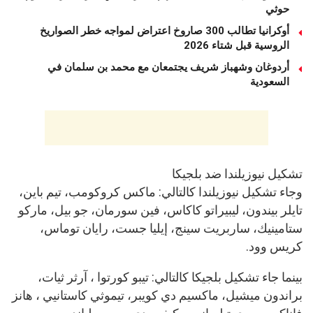
حوثي
أوكرانيا تطالب 300 صاروخ اعتراض لمواجه خطر الصواريخ
الروسية قبل شتاء 2026
أردوغان وشهباز شريف يجتمعان مع محمد بن سلمان في
السعودية
تشكيل نيوزيلندا ضد بلجيكا
وجاء تشكيل نيوزيلندا كالتالي: ماكس كروكومب، تيم باين،
تايلر بيندون، ليبيراتو كاكاس، فين سورمان، جو بيل، ماركو
ستامينيك، ساربريت سينج، إيليا جست، رايان توماس،
كريس وود.
بينما جاء تشكيل بلجيكا كالتالي: تيبو كورتوا ، آرثر ثيات،
براندون ميشيل، ماكسيم دي كويبر، تيموثي كاستانيي ، هانز