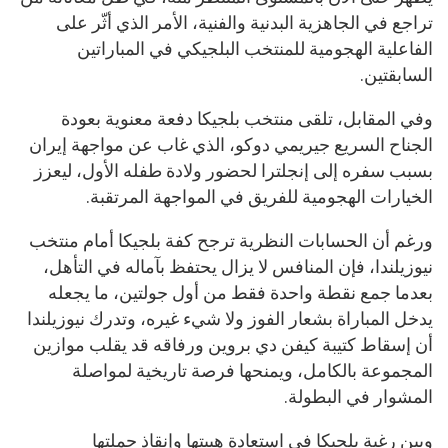
تراجع في الجاهزية البدنية والفنية، الأمر الذي أثّر على
الفاعلية الهجومية للمنتخب البلجيكي في المباراتين
السابقتين.
وفي المقابل، تلقى منتخب بلجيكا دفعة معنوية بعودة
الجناح السريع جيريمي دوكو، الذي غاب عن مواجهة إيران
بسبب سفره إلى إنجلترا لحضور ولادة طفله الأول، ليعزز
الخيارات الهجومية للفريق في المواجهة المرتقبة.
ورغم أن الحسابات النظرية ترجح كفة بلجيكا أمام منتخب
نيوزيلندا، فإن المنافس لا يزال يحتفظ بآماله في التأهل،
بعدما جمع نقطة واحدة فقط من أول جولتين، ما يجعله
يدخل المباراة بشعار الفوز ولا شيء غيره، وتدرك نيوزيلندا
أن إسقاط كتيبة كيفن دي بروين ورفاقه قد يقلب موازين
المجموعة بالكامل، ويمنحها فرصة تاريخية لمواصلة
المشوار في البطولة.
وبين رغبة بلجيكا في استعادة هيبتها وإنقاذ حملتها