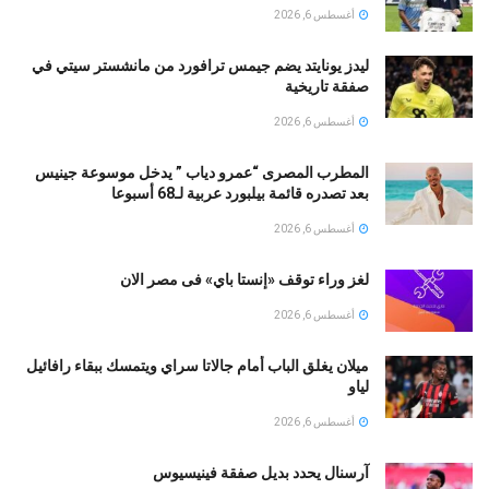
أغسطس 6, 2026
ليدز يونايتد يضم جيمس ترافورد من مانشستر سيتي في
صفقة تاريخية
أغسطس 6, 2026
المطرب المصرى “عمرو دياب ” يدخل موسوعة جينيس
بعد تصدره قائمة بيلبورد عربية لـ68 أسبوعا
أغسطس 6, 2026
لغز وراء توقف «إنستا باي» فى مصر الان
أغسطس 6, 2026
ميلان يغلق الباب أمام جالاتا سراي ويتمسك ببقاء رافائيل
لياو
أغسطس 6, 2026
آرسنال يحدد بديل صفقة فينيسيوس