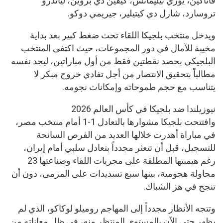
فاناكين، يوري تيليمانس، كيفين دي بروين، لياندرو
تروسارد، شارل دي كيتيلير، جيريمي دوكو.
ويدخل منتخب بلجيكا اللقاء تحت ضغط كبير بعد بداية
مخيبة للآمال في دور المجموعات، حيث اكتفى المنتخب
البلجيكي بحصد نقطتين فقط من أول مباراتين، ليجد نفسه
مطالباً بتحقيق الانتصار من أجل تفادي خروج مبكر لا
يتناسب مع حجم طموحاته وإمكانات نجومه.
نيوزيلندا ضد بلجيكا في كأس العالم 2026
وافتتحت بلجيكا مشوارها بالتعادل 1-1 أمام منتخب مصر،
في مباراة أهدرت خلالها العديد من الفرص السانحة
للتسجيل، قبل أن تتعثر مجدداً بتعادل سلبي أمام إيران،
رغم هيمنتها المطلقة على مجريات اللقاء وصناعتها 23
محاولة هجومية، بينها سبع تسديدات على المرمى، دون أن
تنجح في هز الشباك.
وتتجه الأنظار مجدداً إلى المهاجم روميلو لوكاكو، الذي لم
يظهر حتى الآن بالمستوى المنتظر منه، في ظل معاناته من