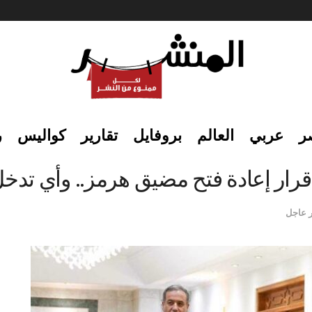
ر
عربي
العالم
بروفايل
تقارير
كواليس
ر
قرار إعادة فتح مضيق هرمز.. وأي تدخ
 عاجل