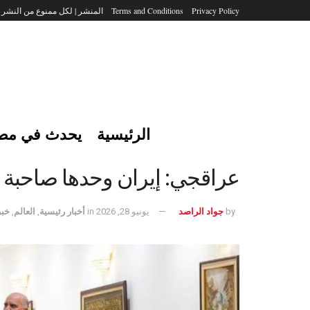
Privacy Policy
Terms and Conditions
المنشر | لكل ممنوع من النشر
الرئيسية
يحدث في مص
عراقجي: إيران وحدها صاحبة 
by
جواد الراصد
يونيو 28, 2026
in
أخبار رئيسية
,
العالم
,
خبر