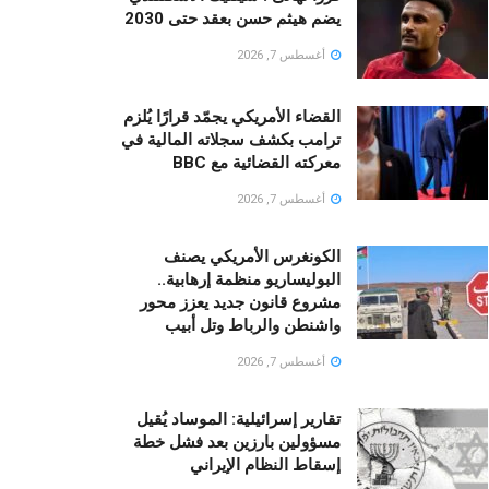
يضم هيثم حسن بعقد حتى 2030
أغسطس 7, 2026
القضاء الأمريكي يجمّد قرارًا يُلزم
ترامب بكشف سجلاته المالية في
معركته القضائية مع BBC
أغسطس 7, 2026
الكونغرس الأمريكي يصنف
البوليساريو منظمة إرهابية..
مشروع قانون جديد يعزز محور
واشنطن والرباط وتل أبيب
أغسطس 7, 2026
تقارير إسرائيلية: الموساد يُقيل
مسؤولين بارزين بعد فشل خطة
إسقاط النظام الإيراني