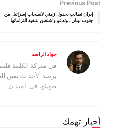
Previous Post
إيران تطالب بجدول زمني لانسحاب إسرائيل من
جنوب لبنان.. وتدعو واشنطن لتنفيذ التزاماتها
جواد الراصد
في معركة الكلمة قلمى 
يرصد الأحداث بعين ال
صهيلها في الميدان
أخبار تهمك