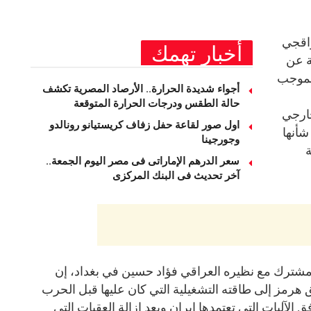
راقجي
أخبار تهمك
ة عن
بموجب
أجواء شديدة الحرارة.. الأرصاد المصرية تكشف
حالة الطقس ودرجات الحرارة المتوقعة
ارجي
اول صور لقاعة حفل زفاف كريستيانو رونالدو
شأنها
وجورجينا
ة
سعر الدرهم الإماراتى فى مصر اليوم الجمعة..
آخر تحديث فى البنك المركزى
ترك مع نظيره العراقي فؤاد حسين في بغداد، إن
رمز إلى طاقته التشغيلية التي كان عليها قبل الحرب
 30 يومًا، وذلك وفق الآليات التي تعتمدها إيران وبعد إزالة العقبات التي