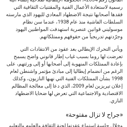
رسمية لاستعادة الأعمال الفنية والمقتنيات الثقافية التي
فقدها أصحابها نتيجة الاضطهاد المعادي لليهود الذي مارسته
السلطات الفاشية منذ عام 1938، عندما سن نظام
موسوليني قوانين عنصرية استهدفت المواطنين اليهود
وجرّدتهم تدريجياً من حقوقهم وممتلكاتهم.
ويأتي التحرك الإيطالي بعد عقود من الانتقادات التي
تعرضت لها روما بسبب غياب إطار قانوني واضح يسمح
بإعادة الممتلكات المنهوبة إلى أصحابها أو إلى ورثتهم، على
الرغم من انضمام إيطاليا إلى مبادئ مؤتمر واشنطن لعام
1998 بشأن الممتلكات الفنية التي نهبها النازيون، وكذلك
إعلان تيريزين لعام 2009، الذي دعا إلى معالجة المظالم
الاقتصادية والاجتماعية التي تعرض لها ضحايا الاضطهاد
النازي.
«جراح لا تزال مفتوحة»
وخلال جلسة استماع عقدتها لجنة الثقافة والعلوم والتعليم