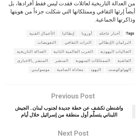
من العدالة التاريخية لعائلات فقدت ليس فقط أفرادها، بل
أيضاً إرثها الثقافي وممتلكاتها التي شكلت جزءاً من هويتها
وذاكرتها الجماعية.
Tags:
أخبار عاجله
أوروبا
إيطاليا
الأعمال الفنية
البرلمان الإيطالي
التراث الثقافي.
التعويضات
الجاليات اليهودية
الحرب العالمية الثانية
العدالة التاريخية
الفاشية
الممتلكات المنهوبة
المنشر
المنشر _الاخبارى
الهولوكوست
اليهود
معاداة السامية
موسوليني
Previous Post
واشنطن تكشف عن خطة جديدة لجنوب لبنان.. الجيش
اللبناني يتسلّم أول منطقة من إسرائيل خلال أيام
Next Post