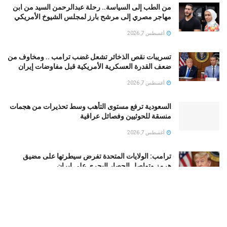
من الطب إلى السياسة.. رحلة عبدالرحمن السيد من ابن
مهاجر مصري إلى مرشح بارز لمجلس الشيوخ الأمريكي
أغسطس 7, 2026
تسريبات نقص الذخائر تشعل غضب ترامب .. ومخاوف من
ضعف القدرة العسكرية الأمريكية قبل مفاوضات إيران
أغسطس 7, 2026
السعودية ترفع مستوى التأهب وسط تحذيرات من هجمات
منسقة للحوثيين وفصائل عراقية
أغسطس 7, 2026
ترامب: الولايات المتحدة تفرض سيطرتها على مضيق
هرمز وتواصل الحصار البحري على إيران
أغسطس 7, 2026
قالیباف: سياسة التهديدات الأمريكية والوعود المنكوثة
فشلت ولن ننخرط في “دبلوماسية المسرح”