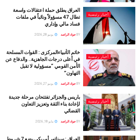
العراق يطلق حملة اعتقالات واسعة
أخبار رئيسية
تطال 47 مسؤولاً ونائباً في ملفات
فساد مالي وإداري
BY
جواد الراصد
يونيو 28, 2026
خاتم الأنبياءالمركزى : القوات المسلحة
أخبار رئيسية
في أعلى درجات الجاهزية.. والدفاع عن
الأمن القومي “مسؤولية لا تقبل
التهاون”
BY
جواد الراصد
يونيو 27, 2026
باريس والجزائر تفتتحان مرحلة جديدة
أخبار رئيسية
لإعادة بناء الثقة وتعزيز التعاون
القضائي
BY
جواد الراصد
مايو 18, 2026
العراق : سيناتور أمريكي يضع 7 شروط