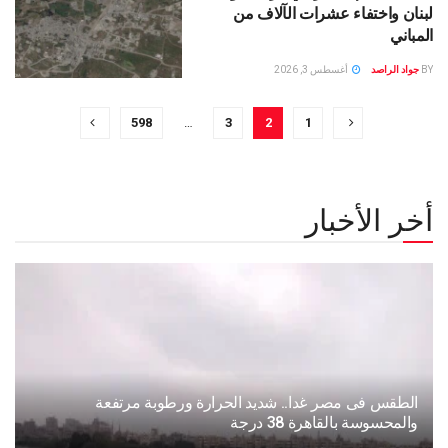
لبنان واختفاء عشرات الآلاف من
المباني
BY
جواد الراصد
أغسطس 3, 2026
598
…
3
2
1
أخر الأخبار
الطقس فى مصر غدا.. شديد الحرارة ورطوبة مرتفعة
والمحسوسة بالقاهرة 38 درجة