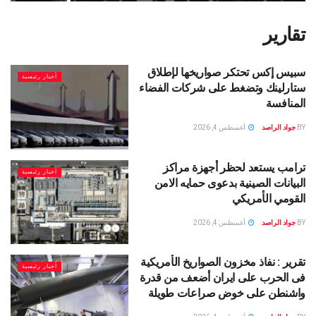
تقارير
سبيس إكس تحتكر صواريخها لإطلاق
أخبار رئيسية
ستارلينك وتضغط على شركات الفضاء
المنافسة
BY
جواد الراصد
أغسطس 4, 2026
ترامب يستعد لحظر أجهزة مراكز
أخبار رئيسية
البيانات الصينية بدعوى حمايه الامن
القومي الأمريكي
BY
جواد الراصد
أغسطس 4, 2026
تقرير : نفاذ مخزون الصواريخ الأمريكية
أخبار رئيسية
فى الحرب على ايران أضعف من قدرة
واشنطن على خوض صراعات طويلة