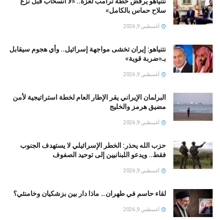
نتنياهو يرفض خطة ترامب لغزة.. «لا انسحاب قبل نزع
سلاح حماس بالكامل»
أغسطس 9, 2026
نتنياهو: إيران تخشى مواجهة إسرائيل.. وأي هجوم سيقابل
بـ«ضربة قوية»
أغسطس 9, 2026
البرلمان الإيراني يقر الإطار العام لخطة استراتيجية لأمن
مضيق هرمز والخليج
أغسطس 9, 2026
حزب الله يحذر: الخطر الإسرائيلي لا يستهدف الجنوب
فقط.. ويدعو اللبنانيين إلى توحيد الصفوف
أغسطس 9, 2026
لقاء حاسم في طهران… ماذا دار بين بزشكيان وخامنئي؟
أغسطس 9, 2026