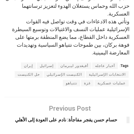
حزب الله وحماس يستغلان الهدوء لتعزيز ترسانتهما
العسكرية.
وتأتي هذه الادعاءات في وقت تواصل فيه القوات
الإسرائيلية عمليات النسف والاغتيالات وتوسيع السيطرة
العسكرية داخل القطاع، مما يضع المنطقة برمتها على
فوهة بركان، بين طموحات نتنياهو السياسية وتهديدات
المعارضة اليمينية.
Tags:
أخبار عاجله
أفيغدور ليبرمان
إسرائيل
إيران
الانتخابات الإسرائيلية
الكنيست الإسرائيلي
حل الكنيست
عمليات عسكرية
غزة
نتنياهو
Previous Post
حسام حسن يفجر مفاجأة: نادم على العودة إلى الأهلي