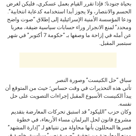
بحياة جنودنا؛ فإذا تقرر القيام بعمل عسكري، فليكن لغرض
الحسم والانتصار، ولا يجوز أبدا استخدامه كدعاية انتخابية”.
ودعا المؤسسة الأمنية الإسرائيلية إلى إطلاق “صوت واضح
ومحدد” لمنع الانجرار وراء حسابات سياسية ضيقة، معربا
عن أمله في إزاحة ما وصفها بـ “حكومة 7 أكتوبر” في شهر
سبتمبر المقبل.
سباق “حل الكنيست” وصورة النصر
تأتي هذه التحذيرات في وقت حساس؛ حيث من المتوقع أن
يبدأ الكنيست الأسبوع المقبل إجراءات التصويت على حل
نفسه.
وكان حزب “الليكود” قد استبق تحركات المعارضة بتقديم
مشروع قانون لحل البرلمان مساء الأربعاء، في خطوة
فسرها المحللون بأنها محاولة من نتنياهو لـ “إدارة المشهد”
ومنع المعارضة من تحقيق “صورة نصر” سياسية، خاصة في