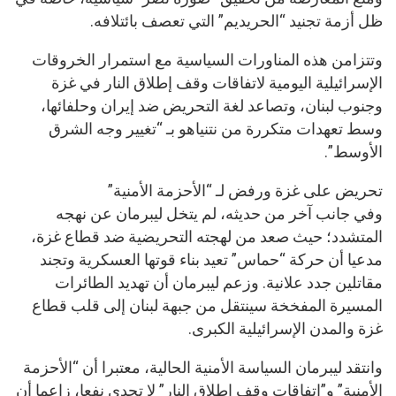
ظل أزمة تجنيد “الحريديم” التي تعصف بائتلافه.
وتتزامن هذه المناورات السياسية مع استمرار الخروقات
الإسرائيلية اليومية لاتفاقات وقف إطلاق النار في غزة
وجنوب لبنان، وتصاعد لغة التحريض ضد إيران وحلفائها،
وسط تعهدات متكررة من نتنياهو بـ “تغيير وجه الشرق
الأوسط”.
تحريض على غزة ورفض لـ “الأحزمة الأمنية”
وفي جانب آخر من حديثه، لم يتخل ليبرمان عن نهجه
المتشدد؛ حيث صعد من لهجته التحريضية ضد قطاع غزة،
مدعيا أن حركة “حماس” تعيد بناء قوتها العسكرية وتجند
مقاتلين جدد علانية. وزعم ليبرمان أن تهديد الطائرات
المسيرة المفخخة سينتقل من جبهة لبنان إلى قلب قطاع
غزة والمدن الإسرائيلية الكبرى.
وانتقد ليبرمان السياسة الأمنية الحالية، معتبرا أن “الأحزمة
الأمنية” و”اتفاقات وقف إطلاق النار” لا تجدي نفعا، زاعما أن